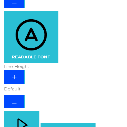
READABLE FONT
Line Height
Default