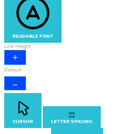
READABLE FONT
Line Height
Default
CURSOR
LETTER SPACING