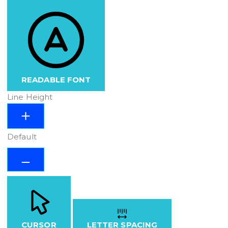
READABLE FONT
Line Height
Default
CURSOR
LETTER SPACING