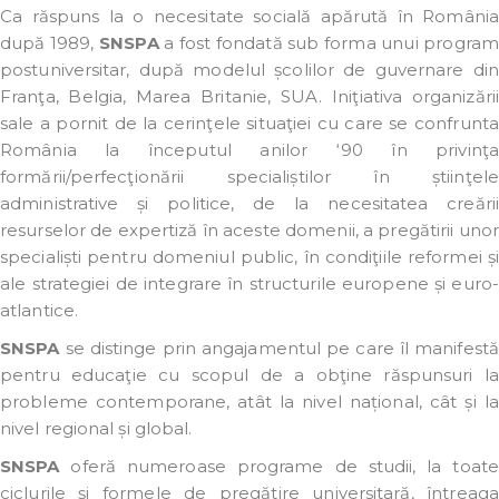
Ca răspuns la o necesitate socială apărută în România
după 1989,
SNSPA
a fost fondată sub forma unui program
postuniversitar, după modelul școlilor de guvernare din
Franţa, Belgia, Marea Britanie, SUA. Iniţiativa organizării
sale a pornit de la cerinţele situaţiei cu care se confrunta
România la începutul anilor ‘90 în privinţa
formării/perfecţionării specialiștilor în știinţele
administrative și politice, de la necesitatea creării
resurselor de expertiză în aceste domenii, a pregătirii unor
specialiști pentru domeniul public, în condiţiile reformei și
ale strategiei de integrare în structurile europene și euro-
atlantice.
SNSPA
se distinge prin angajamentul pe care îl manifestă
pentru educaţie cu scopul de a obţine răspunsuri la
probleme contemporane, atât la nivel național, cât și la
nivel regional și global.
SNSPA
oferă numeroase programe de studii, la toate
ciclurile și formele de pregătire universitară, întreaga