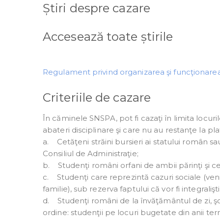
Știri despre cazare
Accesează toate știrile
Regulament privind organizarea şi funcţionar
Criteriile de cazare
În căminele SNSPA, pot fi cazaţi în limita locur
abateri disciplinare şi care nu au restanţe la plat
a. Cetăţeni străini bursieri ai statului român sau a
Consiliul de Administraţie;
b. Studenţi români orfani de ambii părinţi şi ce
c. Studenţi care reprezintă cazuri sociale (ve
familie), sub rezerva faptului că vor fi integraliş
d. Studenţi români de la învăţământul de zi, şco
ordine: studenţii pe locuri bugetate din anii termi