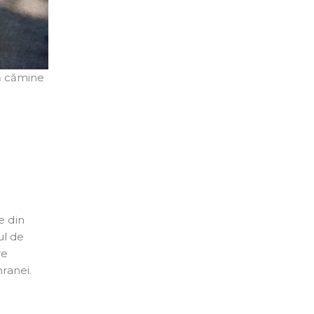
uă cămine
e din
ul de
re
ranei.