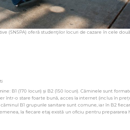
rative (SNSPA) oferă studenţilor locuri de cazare în cele do
ti
 B1 (170 locuri) și B2 (150 locuri). Căminele sunt format
 într-o stare foarte bună, acces la internet (inclus în preț
În căminul B1 grupurile sanitare sunt comune, iar în B2 fieca
menea, la fiecare etaj există un oficiu pentru prepararea h