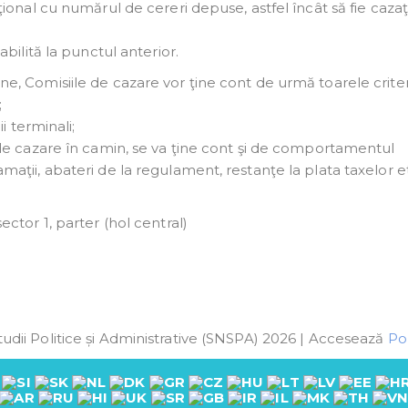
rţional cu numărul de cereri depuse, astfel încât să fie cazaţ
bilită la punctul anterior.
ne, Comisiile de cazare vor ţine cont de urmă toarele criteri
;
i terminali;
 de cazare în camin, se va ţine cont şi de comportamentul
maţii, abateri de la regulament, restanţe la plata taxelor et
ector 1, parter (hol central)
udii Politice și Administrative (SNSPA) 2026 | Accesează
Pol