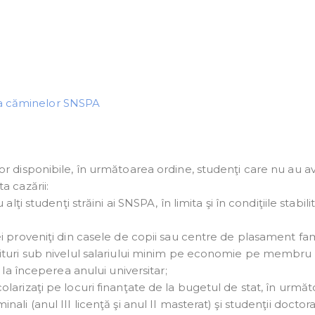
ea căminelor SNSPA
ilor disponibile, în următoarea ordine, studenţi care nu au a
a cazării:
lţi studenţi străini ai SNSPA, în limita şi în condiţiile stabili
i proveniţi din casele de copii sau centre de plasament fam
nituri sub nivelul salariului minim pe economie pe membru
ti la începerea anului universitar;
larizaţi pe locuri finanţate de la bugetul de stat, în urmă
nali (anul III licenţă şi anul II masterat) şi studenţii doctor