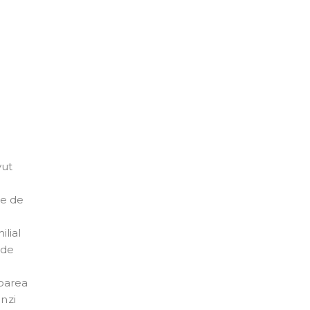
vut
te de
ilial
 de
toarea
anzi