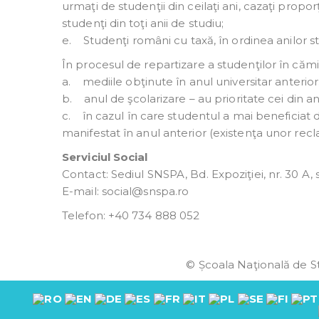
urmaţi de studenţii din ceilaţi ani, cazaţi propo
studenţi din toţi anii de studiu;
e. Studenţi români cu taxă, în ordinea anilor sta
În procesul de repartizare a studenţilor în cămi
a. mediile obţinute în anul universitar anterior
b. anul de şcolarizare – au prioritate cei din ani
c. în cazul în care studentul a mai beneficiat
manifestat în anul anterior (existenţa unor recla
Serviciul Social
Contact: Sediul SNSPA, Bd. Expoziţiei, nr. 30 A, s
E-mail: social@snspa.ro
Telefon: +40 734 888 052
© Școala Naţională de St