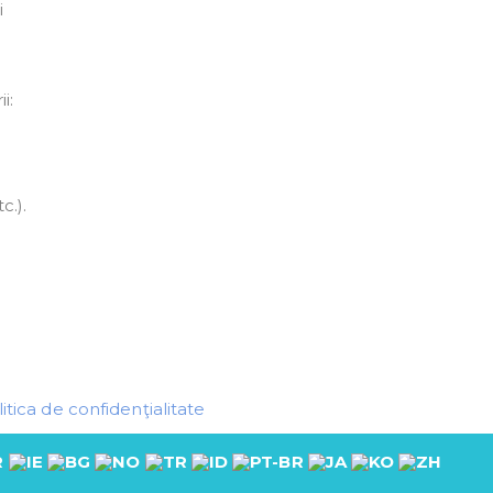
i
i:
c.).
itica de confidenţialitate