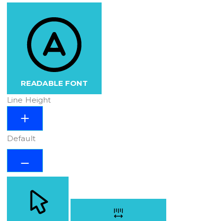
READABLE FONT
Line Height
Default