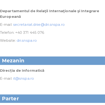
Departamentul de Relaţii Internaţionale şi Integrare
Europeană
E-mail:
secretariat.driie@dri.snspa.ro
Telefon: +40 371 445 076
Website:
dri.snspa.ro
Mezanin
Direcția de Informatică
E-mail:
it@snspa.ro
Parter