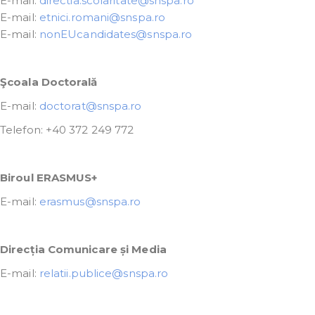
E-mail:
directia.scolaritate@snspa.ro
E-mail:
etnici.romani@snspa.ro
E-mail:
nonEUcandidates@snspa.ro
Şcoala Doctorală
E-mail:
doctorat@snspa.ro
Telefon: +40 372 249 772
Biroul ERASMUS+
E-mail:
erasmus@snspa.ro
Direcția Comunicare și Media
E-mail:
relatii.publice@snspa.ro