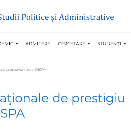
DEMIC
ADMITERE
CERCETARE
STUDENŢI
estigiu organizate de SNSPA
aţionale de prestigiu
NSPA