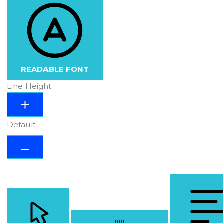
READABLE FONT
Line Height
Default