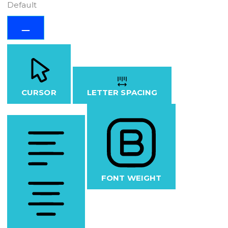
Default
CURSOR
LETTER SPACING
FONT WEIGHT