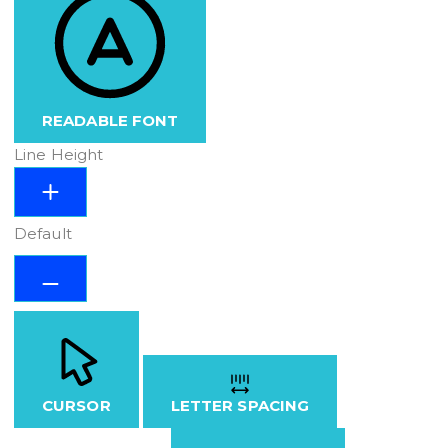
READABLE FONT
Line Height
Default
CURSOR
LETTER SPACING