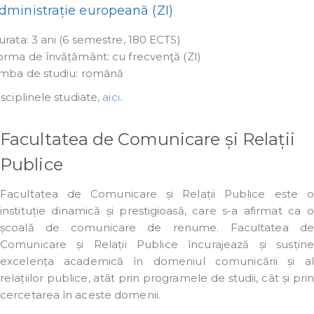
dministrație europeană (ZI)
urata: 3 ani (6 semestre, 180 ECTS)
orma de învățământ: cu frecvenţă (ZI)
imba de studiu: română
sciplinele studiate,
aici
.
Facultatea de Comunicare și Relații
Publice
Facultatea de Comunicare și Relații Publice este o
instituție dinamică și prestigioasă, care s-a afirmat ca o
școală de comunicare de renume. Facultatea de
Comunicare și Relații Publice încurajează și susține
excelența academică în domeniul comunicării și al
relațiilor publice, atât prin programele de studii, cât și prin
cercetarea în aceste domenii.