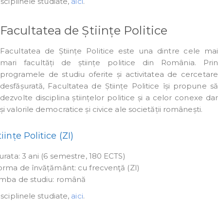
sciplinele studiate,
aici
.
Facultatea de Științe Politice
Facultatea de Științe Politice este una dintre cele mai
mari facultăți de științe politice din România. Prin
programele de studiu oferite și activitatea de cercetare
desfășurată, Facultatea de Științe Politice își propune să
dezvolte disciplina științelor politice și a celor conexe dar
și valorile democratice și civice ale societății românești.
tiințe Politice (ZI)
urata: 3 ani (6 semestre, 180 ECTS)
orma de învățământ: cu frecvenţă (ZI)
imba de studiu: română
sciplinele studiate,
aici
.