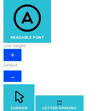
READABLE FONT
Line Height
Default
CURSOR
LETTER SPACING