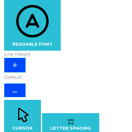
READABLE FONT
Line Height
Default
CURSOR
LETTER SPACING