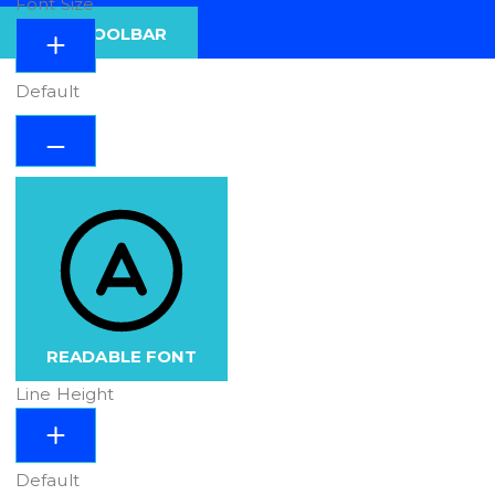
Font Size
HIDE TOOLBAR
Default
READABLE FONT
Line Height
Default