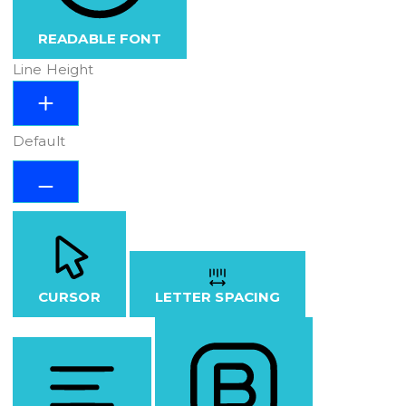
READABLE FONT
Line Height
Default
CURSOR
LETTER SPACING