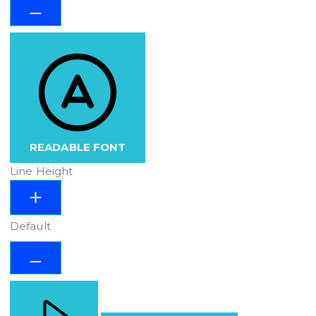
READABLE FONT
Line Height
Default