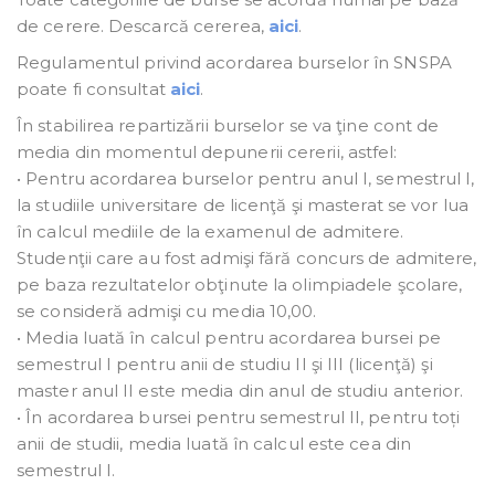
de cerere. Descarcă cererea,
aici
.
Regulamentul privind acordarea burselor în SNSPA
poate fi consultat
aici
.
În stabilirea repartizării burselor se va ţine cont de
media din momentul depunerii cererii, astfel:
• Pentru acordarea burselor pentru anul I, semestrul I,
la studiile universitare de licenţă şi masterat se vor lua
în calcul mediile de la examenul de admitere.
Studenţii care au fost admişi fără concurs de admitere,
pe baza rezultatelor obţinute la olimpiadele şcolare,
se consideră admişi cu media 10,00.
• Media luată în calcul pentru acordarea bursei pe
semestrul I pentru anii de studiu II şi III (licenţă) şi
master anul II este media din anul de studiu anterior.
• În acordarea bursei pentru semestrul II, pentru toți
anii de studii, media luată în calcul este cea din
semestrul I.