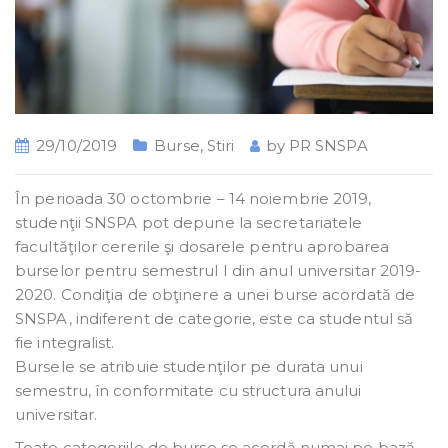
29/10/2019
Burse
,
Stiri
by
PR SNSPA
În perioada 30 octombrie – 14 noiembrie 2019,
studenţii SNSPA pot depune la secretariatele
facultăţilor cererile şi dosarele pentru aprobarea
burselor pentru semestrul I din anul universitar 2019-
2020.
Condiţia de obţinere a unei burse acordată de
SNSPA, indiferent de categorie, este ca studentul să
fie integralist.
Bursele se atribuie studenţilor pe durata unui
semestru, în conformitate cu structura anului
universitar.
Toate categoriile de burse se acordă numai pe bază