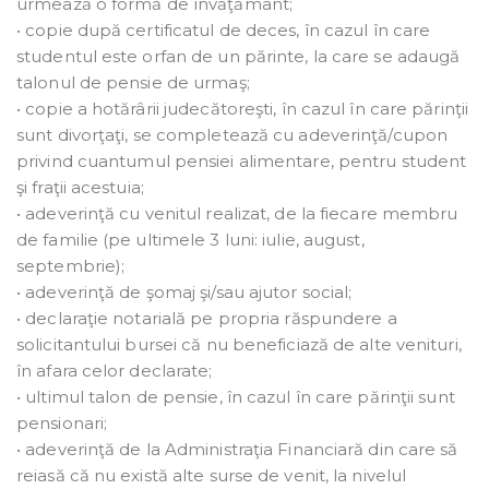
urmează o formă de învăţământ;
• copie după certificatul de deces, în cazul în care
studentul este orfan de un părinte, la care se adaugă
talonul de pensie de urmaş;
• copie a hotărârii judecătoreşti, în cazul în care părinţii
sunt divorţaţi, se completează cu adeverinţă/cupon
privind cuantumul pensiei alimentare, pentru student
şi fraţii acestuia;
• adeverinţă cu venitul realizat, de la fiecare membru
de familie (pe ultimele 3 luni: iulie, august,
septembrie);
• adeverinţă de şomaj şi/sau ajutor social;
• declaraţie notarială pe propria răspundere a
solicitantului bursei că nu beneficiază de alte venituri,
în afara celor declarate;
• ultimul talon de pensie, în cazul în care părinţii sunt
pensionari;
• adeverinţă de la Administraţia Financiară din care să
reiasă că nu există alte surse de venit, la nivelul