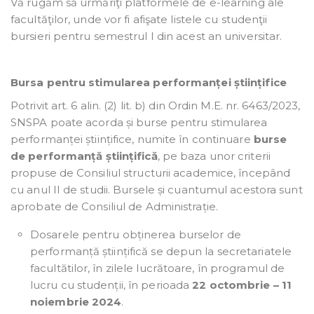
Vă rugăm să urmăriţi platformele de e-learning ale
facultăţilor, unde vor fi afişate listele cu studenţii
bursieri pentru semestrul I din acest an universitar.
Bursa pentru stimularea performanței științifice
Potrivit art. 6 alin. (2) lit. b) din Ordin M.E. nr. 6463/2023,
SNSPA poate acorda și burse pentru stimularea
performanței științifice, numite în continuare
burse
de performanță științifică
, pe baza unor criterii
propuse de Consiliul structurii academice, începând
cu anul II de studii. Bursele și cuantumul acestora sunt
aprobate de Consiliul de Administrație.
Dosarele pentru obținerea burselor de
performanță științifică se depun la secretariatele
facultătilor, în zilele lucrătoare, în programul de
lucru cu studenții, în perioada
22 octombrie – 11
noiembrie 2024
.