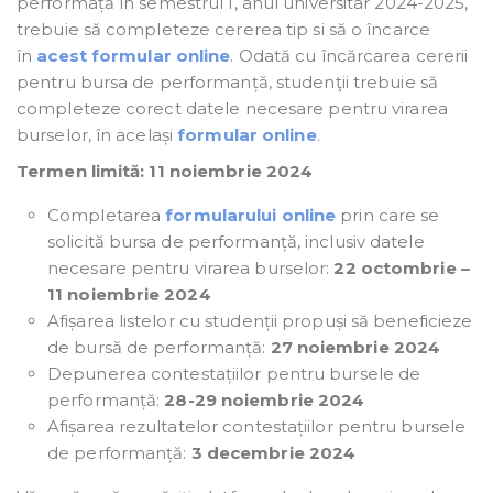
performață în semestrul I, anul universitar 2024-2025,
trebuie să completeze cererea tip si să o încarce
în
acest formular online
. Odată cu încărcarea cererii
pentru bursa de performanță, studenţii trebuie să
completeze corect datele necesare pentru virarea
burselor, în același
formular online
.
Termen limită: 11 noiembrie 2024
Completarea
formularului online
prin care se
solicită bursa de performanță, inclusiv datele
necesare pentru virarea burselor:
22 octombrie –
11 noiembrie 2024
Afișarea listelor cu studenții propuși să beneficieze
de bursă de performanță:
27 noiembrie 2024
Depunerea contestațiilor pentru bursele de
performanță:
28-29 noiembrie 2024
Afișarea rezultatelor contestațiilor pentru bursele
de performanță:
3 decembrie
2024