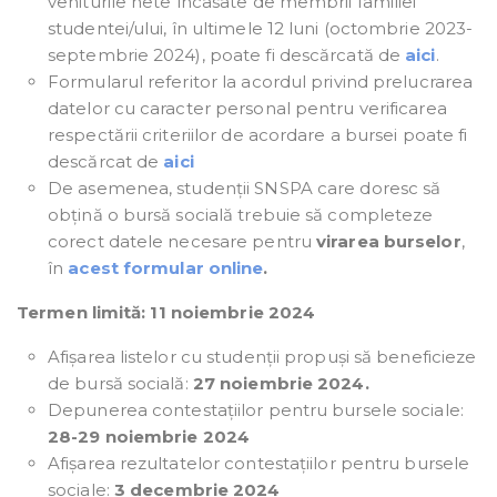
veniturile nete încasate de membrii familiei
studentei/ului, în ultimele 12 luni (octombrie 2023-
septembrie 2024), poate fi descărcată de
aici
.
Formularul referitor la acordul privind prelucrarea
datelor cu caracter personal pentru verificarea
respectării criteriilor de acordare a bursei poate fi
descărcat de
aici
De asemenea, studenții SNSPA care doresc să
obțină o bursă socială trebuie să completeze
corect datele necesare pentru
virarea burselor
,
în
acest formular online
.
Termen limită: 11 noiembrie 2024
Afișarea listelor cu studenții propuși să beneficieze
de bursă socială:
27 noiembrie 2024.
Depunerea contestațiilor pentru bursele sociale:
28-29 noiembrie 2024
Afișarea rezultatelor contestațiilor pentru bursele
sociale:
3 decembrie 2024