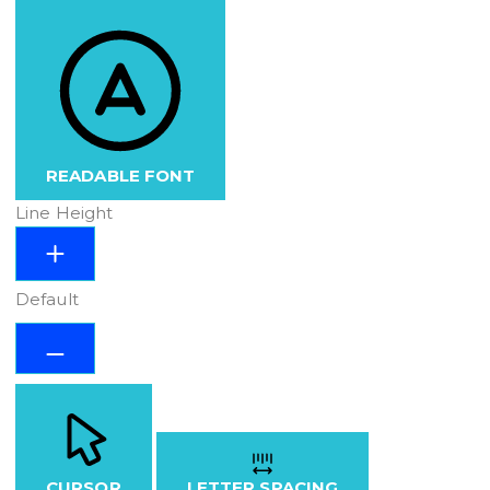
READABLE FONT
Line Height
Default
CURSOR
LETTER SPACING