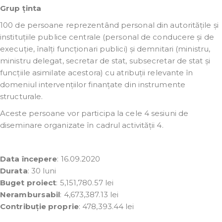
Grup ținta
100 de persoane reprezentând personal din autoritățile și
instituțiile publice centrale (personal de conducere și de
execuție, înalți funcționari publici) și demnitari (ministru,
ministru delegat, secretar de stat, subsecretar de stat și
funcțiile asimilate acestora) cu atribuții relevante în
domeniul intervențiilor finanțate din instrumente
structurale.
Aceste persoane vor participa la cele 4 sesiuni de
diseminare organizate în cadrul activității 4.
Data începere
: 16.09.2020
Durata
: 30 luni
Buget proiect
: 5,151,780.57 lei
Nerambursabil
: 4,673,387.13 lei
Contribuție proprie
: 478,393.44 lei