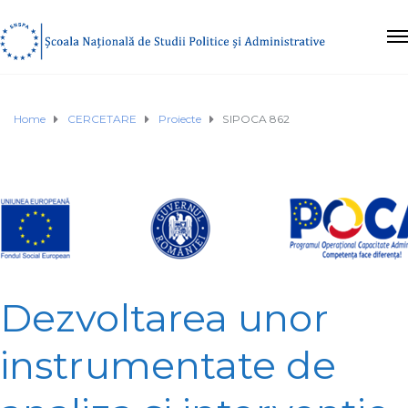
Home
CERCETARE
Proiecte
SIPOCA 862
Dezvoltarea unor
instrumentate de