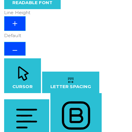
READABLE FONT
Line Height
Default
CURSOR
LETTER SPACING