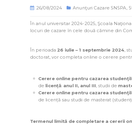
26/08/2024
Anunţuri Cazare SNSPA
,
St
În anul universitar 2024-2025, Şcoala Naţional
locuri de cazare în cele două cămine din Co
În perioada
26 iulie – 1 septembrie 2024
, s
doctorat, vor completa online o cerere pentru
Cerere online pentru cazarea studenţil
de
licență
:
anul II, anul III
, studii de
mast
Cerere online pentru cazarea studenţil
de licență sau studii de masterat (studenț
Termenul limită de completare a cererii on