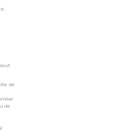
te,
 avut
ilite de
milial
ru de
i