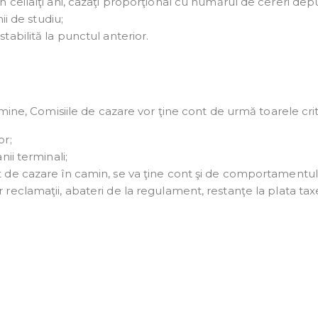
in ceilalţi ani, cazaţi proporţional cu numărul de cereri dep
nii de studiu;
tabilită la punctul anterior.
mine, Comisiile de cazare vor ţine cont de urmă toarele crite
or;
nii terminali;
at de cazare în camin, se va ţine cont şi de comportamentul
r reclamaţii, abateri de la regulament, restanţe la plata tax