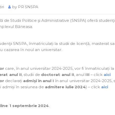
iri
by
PR SNSPA
ă de Studii Politice şi Administrative (SNSPA) oferă studenţi
mplexul Băneasa.
tudenţii SNSPA, înmatriculați la studii de licență, masterat s
 cazarea în noul an universitar.
or
care, în anul universitar 2024-2025, vor fi înmatriculați la 
erat
:
anul II
, studii de
doctorat
:
anul II
, anul
III
– click
aici
or
declarați
admiși în anul I
în anul universitar 2024-2025, s
ii admiși în sesiunea de
admitere iulie 2024
) – click
aici
line
:
1 septembrie 2024
.