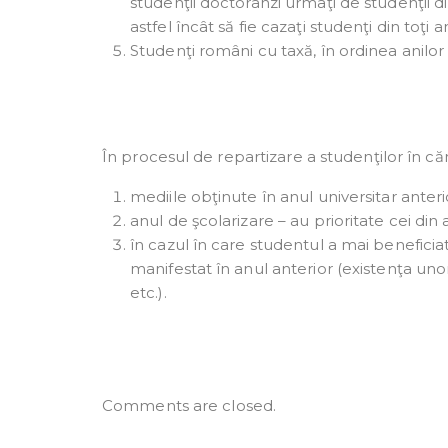
studenţii doctoranzi urmaţi de studenţii d
astfel încât să fie cazaţi studenţi din toţi a
Studenţi români cu taxă, în ordinea anilor s
În procesul de repartizare a studenţilor în că
mediile obţinute în anul universitar anteri
anul de şcolarizare – au prioritate cei din a
în cazul în care studentul a mai benefici
manifestat în anul anterior (existenţa uno
etc.).
Comments are closed.