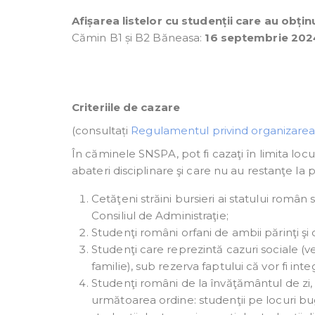
Afișarea listelor cu studenții care au obți
Cămin B1 și B2 Băneasa:
16 septembrie 202
Criteriile de cazare
(consultați
Regulamentul privind organizarea
În căminele SNSPA, pot fi cazaţi în limita loc
abateri disciplinare şi care nu au restanţe la pl
Cetăţeni străini bursieri ai statului român sa
Consiliul de Administraţie;
Studenţi români orfani de ambii părinţi şi
Studenţi care reprezintă cazuri sociale 
familie), sub rezerva faptului că vor fi inte
Studenţi români de la învăţământul de zi, ş
următoarea ordine: studenţii pe locuri buget