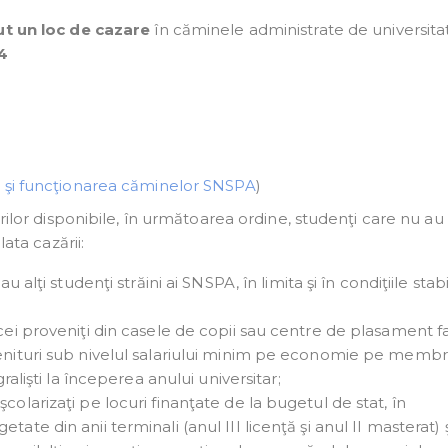
nut un loc de cazare
în căminele administrate de universita
4
 şi funcţionarea căminelor SNSPA
)
urilor disponibile, în următoarea ordine, studenţi care nu au
ata cazării:
u alţi studenţi străini ai SNSPA, în limita şi în condiţiile stab
 cei proveniţi din casele de copii sau centre de plasament fa
(venituri sub nivelul salariului minim pe economie pe memb
gralişti la începerea anului universitar;
colarizaţi pe locuri finanţate de la bugetul de stat, în
ate din anii terminali (anul III licenţă şi anul II masterat) ş