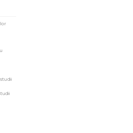
lor
au
studii
tudii