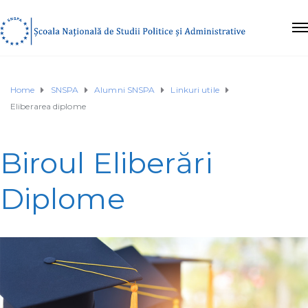
Home
SNSPA
Alumni SNSPA
Linkuri utile
Eliberarea diplome
Biroul Eliberări
Diplome