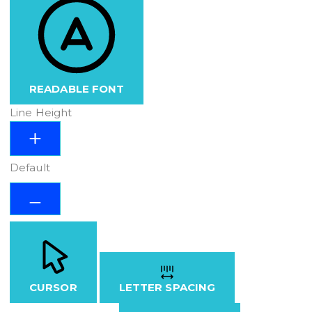
READABLE FONT
Line Height
Default
CURSOR
LETTER SPACING