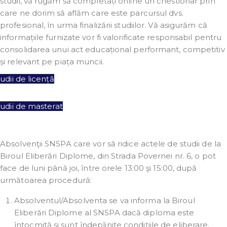
studii, vă rugăm să completați online un chestionar prin
care ne dorim să aflăm care este parcursul dvs.
profesional, în urma finalizării studiilor. Vă asigurăm că
informațiile furnizate vor fi valorificate responsabil pentru
consolidarea unui act educațional performant, competitiv
și relevant pe piața muncii.
udii de licență
tudii de masterat
Absolvenţii SNSPA care vor să ridice actele de studii de la
Biroul Eliberări Diplome, din Strada Povernei nr. 6, o pot
face de luni până joi, între orele 13:00 şi 15:00, după
următoarea procedură:
Absolventul/Absolventa se va informa la Biroul
Eliberări Diplome al SNSPA dacă diploma este
întocmită şi sunt îndeplinite condiţiile de eliberare.