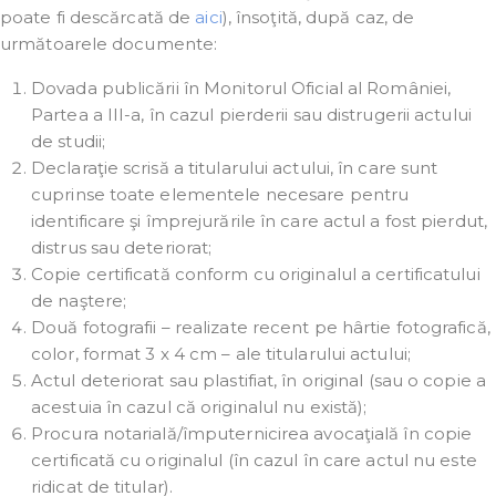
poate fi descărcată de
aici
), însoţită, după caz, de
următoarele documente:
Dovada publicării în Monitorul Oficial al României,
Partea a III-a, în cazul pierderii sau distrugerii actului
de studii;
Declaraţie scrisă a titularului actului, în care sunt
cuprinse toate elementele necesare pentru
identificare şi împrejurările în care actul a fost pierdut,
distrus sau deteriorat;
Copie certificată conform cu originalul a certificatului
de naştere;
Două fotografii – realizate recent pe hârtie fotografică,
color, format 3 x 4 cm – ale titularului actului;
Actul deteriorat sau plastifiat, în original (sau o copie a
acestuia în cazul că originalul nu există);
Procura notarială/împuternicirea avocaţială în copie
certificată cu originalul (în cazul în care actul nu este
ridicat de titular).