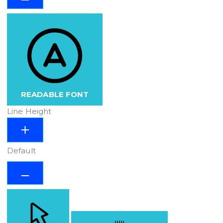
READABLE FONT
Line Height
Default