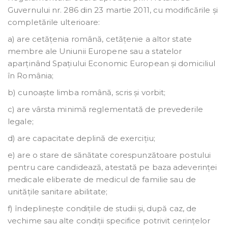
Guvernului nr. 286 din 23 martie 2011, cu modificările și
completările ulterioare:
a) are cetățenia română, cetățenie a altor state
membre ale Uniunii Europene sau a statelor
aparținând Spațiului Economic European și domiciliul
în România;
b) cunoaște limba română, scris și vorbit;
c) are vârsta minimă reglementată de prevederile
legale;
d) are capacitate deplină de exercițiu;
e) are o stare de sănătate corespunzătoare postului
pentru care candidează, atestată pe baza adeverinței
medicale eliberate de medicul de familie sau de
unitățile sanitare abilitate;
f) îndeplinește condițiile de studii și, după caz, de
vechime sau alte condiții specifice potrivit cerințelor