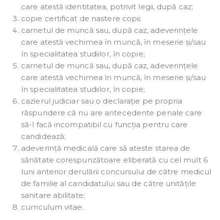
care atestă identitatea, potrivit legii, după caz;
copie certificat de nastere copii;
carnetul de muncă sau, după caz, adeverințele
care atestă vechimea în muncă, în meserie și/sau
în specialitatea studiilor, în copie;
carnetul de muncă sau, după caz, adeverințele
care atestă vechimea în muncă, în meserie și/sau
în specialitatea studiilor, în copie;
cazierul judiciar sau o declarație pe propria
răspundere că nu are antecedente penale care
să-l facă incompatibil cu funcția pentru care
candidează;
adeverință medicală care să ateste starea de
sănătate corespunzătoare eliberată cu cel mult 6
luni anterior derulării concursului de către medicul
de familie al candidatului sau de către unitățile
sanitare abilitate;
curriculum vitae.