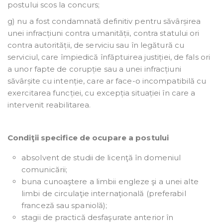
postului scos la concurs;
g) nu a fost condamnată definitiv pentru săvârșirea
unei infracțiuni contra umanității, contra statului ori
contra autorității, de serviciu sau în legătură cu
serviciul, care împiedică înfăptuirea justiției, de fals ori
a unor fapte de corupție sau a unei infracțiuni
săvârșite cu intenție, care ar face-o incompatibilă cu
exercitarea funcției, cu excepția situației în care a
intervenit reabilitarea.
Condiţii specifice de ocupare a postului
absolvent de studii de licenţă în domeniul
comunicării;
buna cunoaştere a limbii engleze şi a unei alte
limbi de circulaţie internaţională (preferabil
franceză sau spaniolă);
stagii de practică desfaşurate anterior în