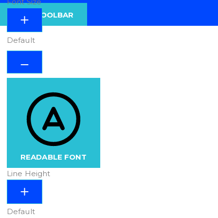
Font Size
HIDE TOOLBAR
Default
READABLE FONT
Line Height
Default