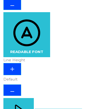
READABLE FONT
Line Height
Default