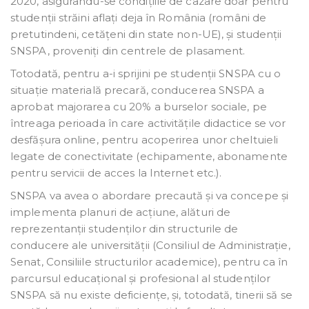
2020, asigurându-se condițiile de cazare doar pentru
studenții străini aflați deja în România (români de
pretutindeni, cetățeni din state non-UE), și studenții
SNSPA, proveniți din centrele de plasament.
Totodată, pentru a-i sprijini pe studenții SNSPA cu o
situație materială precară, conducerea SNSPA a
aprobat majorarea cu 20% a burselor sociale, pe
întreaga perioada în care activitățile didactice se vor
desfășura online, pentru acoperirea unor cheltuieli
legate de conectivitate (echipamente, abonamente
pentru servicii de acces la Internet etc.).
SNSPA va avea o abordare precaută și va concepe și
implementa planuri de acțiune, alături de
reprezentanții studenților din structurile de
conducere ale universității (Consiliul de Administrație,
Senat, Consiliile structurilor academice), pentru ca în
parcursul educațional și profesional al studenților
SNSPA să nu existe deficiențe, și, totodată, tinerii să se