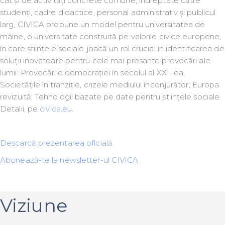
cât și de activități concrete comune, îndreptate către
studenți, cadre didactice, personal administrativ și publicul
larg, CIVICA propune un model pentru universitatea de
mâine, o universitate construită pe valorile civice europene,
în care științele sociale joacă un rol crucial în identificarea de
soluții inovatoare pentru cele mai presante provocări ale
lumii: Provocările democrației în secolul al XXI-lea,
Societățile în tranziție, crizele mediului înconjurător; Europa
revizuită; Tehnologii bazate pe date pentru științele sociale.
Detalii, pe
civica.eu
.
Descarcă prezentarea oficială.
Abonează-te la newsletter-ul CIVICA
Viziune