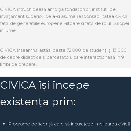
CIVICA întruchipează ambiția fondatorilor, instituții de
învățământ superior, de a-și asuma responsabilitatea civică
față de generațiile europene viitoare și față de rolul Europei
în lume.
CIVICA înseamnă astăzi peste 72.000 de studenţi și 13.000
de cadre didactice și cercetători, care interacționeză în 9
limbi de predare.
CIVICA își începe
existența prin:
Programe de licență care să încurajeze implicarea civică