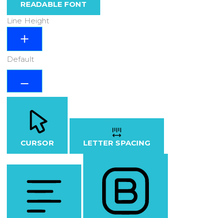
READABLE FONT
Line Height
Default
CURSOR
LETTER SPACING