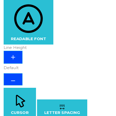
READABLE FONT
Line Height
Default
CURSOR
LETTER SPACING