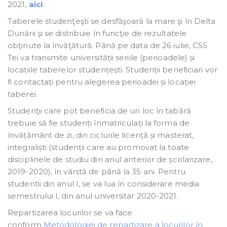
2021,
aici
.
Taberele studenţeşti se desfăşoară la mare şi în Delta
Dunării şi se distribuie în funcţie de rezultatele
obţinute la învăţătură. Până pe data de 26 iulie, CSS
Tei va transmite universității seriile (perioadele) și
locațiile taberelor studențești. Studenții beneficiari vor
fi contactați pentru alegerea perioadei și locației
taberei.
Studenţii care pot beneficia de un loc în tabără
trebuie să fie studenți înmatriculați la forma de
învățământ de zi, din ciclurile licență și masterat,
integraliști (studenții care au promovat la toate
disciplinele de studiu din anul anterior de școlarizare,
2019-2020), în vârstă de până la 35 ani. Pentru
studentii din anul I, se va lua în considerare media
semestrului I, din anul universitar 2020-2021.
Repartizarea locurilor se va face
conform
Metodologiei de repartizare a locurilor în