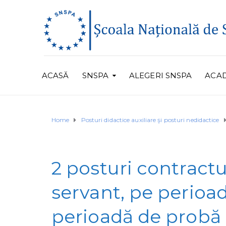
ACASĂ
SNSPA
ALEGERI SNSPA
ACA
Home
Posturi didactice auxiliare şi posturi nedidactice
2 posturi contract
servant, pe perio
perioadă de probă