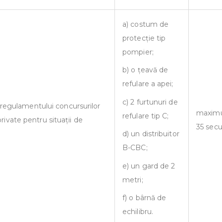
a) costum de
protecție tip
pompier;
b) o țeavă de
refulare a apei;
c) 2 furtunuri de
regulamentului concursurilor
maxim
refulare tip C;
private pentru situații de
35 sec
d) un distribuitor
B-CBC;
e) un gard de 2
metri;
f) o bârnă de
echilibru.