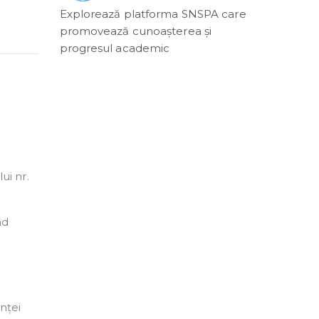
Explorează platforma SNSPA care
promovează cunoașterea și
progresul academic
ui nr.
nd
nței