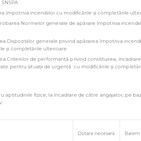
al SNSPA
ea împotriva incendiilor cu modificările și completările ulte
probarea Normelor generale de apărare împotriva incendiil
a Dispozițiilor generale privind apărarea împotriva incendii
rile și completările ulterioare
 Criteriilor de performanță privind constituirea, încadrare
rivate pentru situații de urgență cu modificările și completăr
ntru aptitudinile fizice, la încadrare de către angajator, pe ba
v:
Dotare necesară
Barem