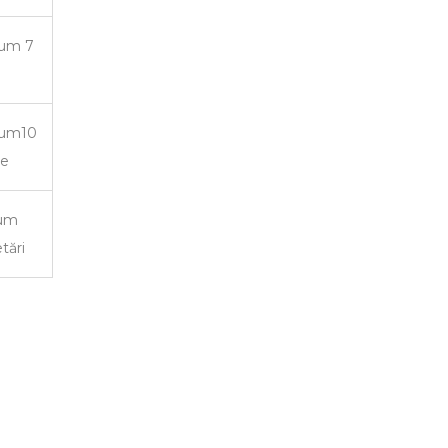
um 7
um10
de
um
tări