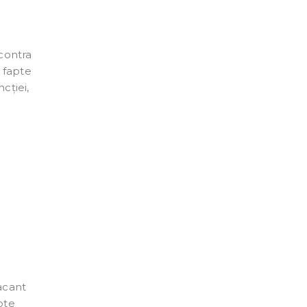
 contra
r fapte
cției,
acant
pte