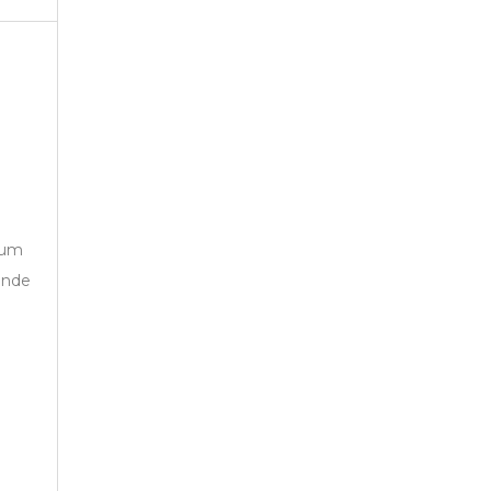
um
unde