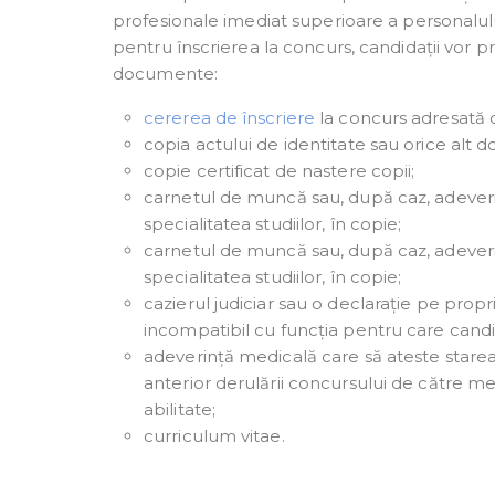
profesionale imediat superioare a personalulu
pentru înscrierea la concurs, candidații vor
documente:
cererea de înscriere
la concurs adresată c
copia actului de identitate sau orice alt d
copie certificat de nastere copii;
carnetul de muncă sau, după caz, adeveri
specialitatea studiilor, în copie;
carnetul de muncă sau, după caz, adeveri
specialitatea studiilor, în copie;
cazierul judiciar sau o declarație pe pro
incompatibil cu funcția pentru care cand
adeverință medicală care să ateste starea
anterior derulării concursului de către med
abilitate;
curriculum vitae.