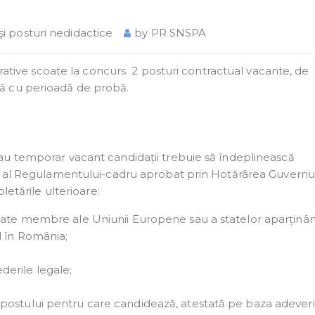
 şi posturi nedidactice
by
PR SNSPA
trative scoate la concurs 2 posturi contractual vacante, de
ă cu perioadă de probă.
au temporar vacant candidații trebuie să îndeplinească
3 al Regulamentului-cadru aprobat prin Hotărârea Guvernul
letările ulterioare:
state membre ale Uniunii Europene sau a statelor aparținâ
l în România;
erile legale;
postului pentru care candidează, atestată pe baza adeveri