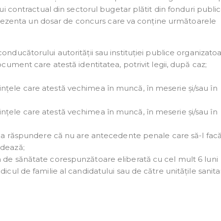
i contractual din sectorul bugetar plătit din fonduri public
 prezenta un dosar de concurs care va conține următoarele
onducătorului autorității sau instituției publice organizatoa
ocument care atestă identitatea, potrivit legii, după caz;
nțele care atestă vechimea în muncă, în meserie și/sau în
nțele care atestă vechimea în muncă, în meserie și/sau în
pria răspundere că nu are antecedente penale care să-l fac
idează;
 de sănătate corespunzătoare eliberată cu cel mult 6 luni
icul de familie al candidatului sau de către unitățile sanita