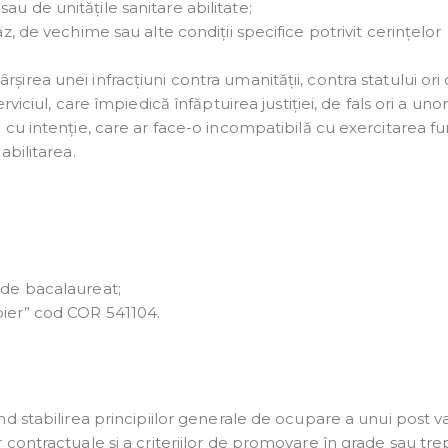
au de unitățile sanitare abilitate;
az, de vechime sau alte condiții specifice potrivit cerințelor
șirea unei infracțiuni contra umanității, contra statului ori
erviciul, care împiedică înfăptuirea justiției, de fals ori a uno
e cu intenție, care ar face-o incompatibilă cu exercitarea fun
abilitarea.
 de bacalaureat;
pier” cod COR 541104.
d stabilirea principiilor generale de ocupare a unui post v
contractuale și a criteriilor de promovare în grade sau tre