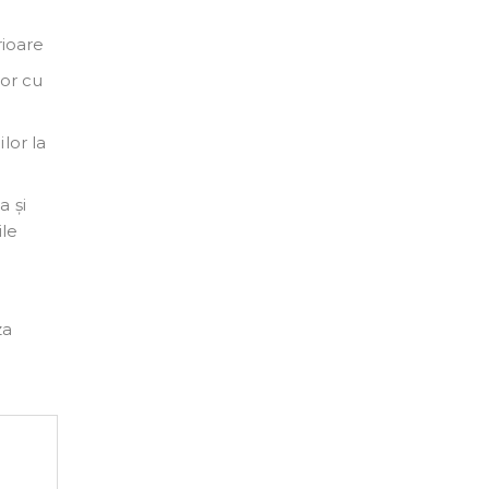
rioare
or cu
lor la
a și
ile
za