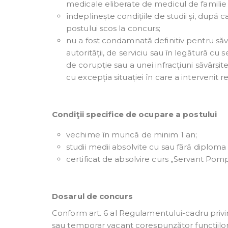
medicale eliberate de medicul de familie s
îndeplinește condițiile de studii și, după c
postului scos la concurs;
nu a fost condamnată definitiv pentru săvâr
autorității, de serviciu sau în legătură cu s
de corupție sau a unei infracțiuni săvârșit
cu excepția situației în care a intervenit re
Condiţii specifice de ocupare a postului
vechime în muncă de minim 1 an;
studii medii absolvite cu sau fără diploma
certificat de absolvire curs „Servant Pom
Dosarul de concurs
Conform art. 6 al Regulamentului-cadru privin
sau temporar vacant corespunzător funcțiilor 