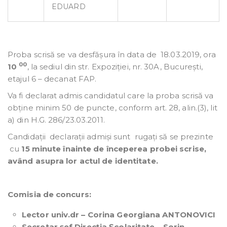
EDUARD
Proba scrisă se va desfășura în data de 18.03.2019, ora
00
10
, la sediul din str. Expoziției, nr. 30A, București,
etajul 6 – decanat FAP.
Va fi declarat admis candidatul care la proba scrisă va
obține minim 50 de puncte, conform art. 28, alin.(3), lit
a) din H.G. 286/23.03.2011.
Candidații declarații admiși sunt rugați să se prezinte
cu
15 minute înainte de începerea probei scrise,
având asupra lor actul de identitate.
Comisia de concurs:
Lector univ.dr – Corina Georgiana ANTONOVICI
Secretar șef Direcția Școlaritate – Sorin