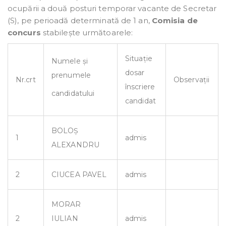
ocupării a două posturi temporar vacante de Secretar
(S), pe perioadă determinată de 1 an,
Comisia de
concurs
stabilește următoarele:
Situație
Numele și
dosar
prenumele
Nr.crt
Observații
înscriere
candidatului
candidat
BOLOȘ
1
admis
ALEXANDRU
2
CIUCEA PAVEL
admis
MORAR
2
IULIAN
admis