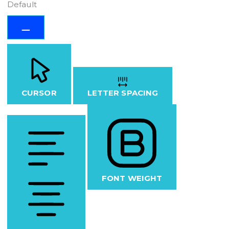
Default
CURSOR
LETTER SPACING
FONT WEIGHT