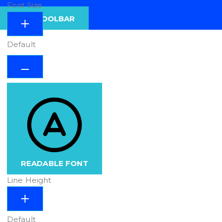
Font Size
HIDE TOOLBAR
Default
READABLE FONT
Line Height
Default