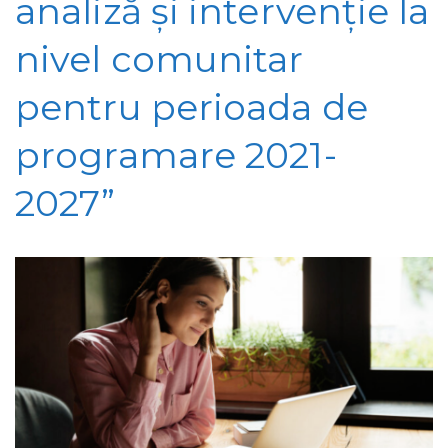
analiză și intervenție la
nivel comunitar
pentru perioada de
programare 2021-
2027”