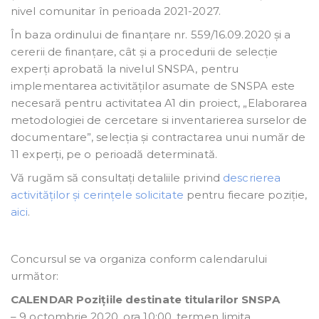
nivel comunitar în perioada 2021-2027.
În baza ordinului de finanțare nr. 559/16.09.2020 și a
cererii de finanțare, cât și a procedurii de selecție
experți aprobată la nivelul SNSPA, pentru
implementarea activităților asumate de SNSPA este
necesară pentru activitatea A1 din proiect, „Elaborarea
metodologiei de cercetare si inventarierea surselor de
documentare”, selecția și contractarea unui număr de
11 experți, pe o perioadă determinată.
Vă rugăm să consultați detaliile privind
descrierea
activităților și cerințele solicitate
pentru fiecare poziție,
aici
.
Concursul se va organiza conform calendarului
următor:
CALENDAR Pozițiile destinate titularilor SNSPA
– 9 octombrie 2020, ora 10:00, termen limita