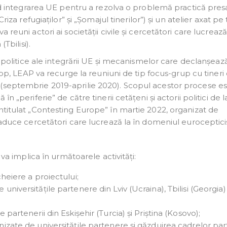
ind integrarea UE pentru a rezolva o problemă practică pre
iza refugiaților” și „Șomajul tinerilor”) și un atelier axat p
euni actori ai societății civile și cercetători care lucrează
Tbilisi).
r politice ale integrării UE și mecanismelor care declanșeaz
cop, LEAP va recurge la reuniuni de tip focus-grup cu tineri
tici (septembrie 2019-aprilie 2020). Scopul acestor procese e
„periferie” de către tinerii cetățeni și actorii politici de l
titulat „Contesting Europe” în martie 2022, organizat de
 aduce cercetători care lucrează la în domeniul euroceptici
va implica în următoarele activități:
cheiere a proiectului;
niversitățile partenere din Lviv (Ucraina), Tbilisi (Georgia) 
 partenerii din Eskișehir (Turcia) și Priștina (Kosovo);
nizate de universitățile partenere și găzduirea cadrelor par