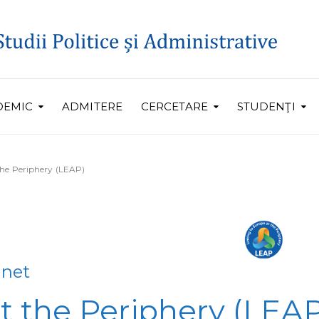
DEMIC
ADMITERE
CERCETARE
STUDENŢI
the Periphery (LEAP)
nnet
t the Periphery (LEAP