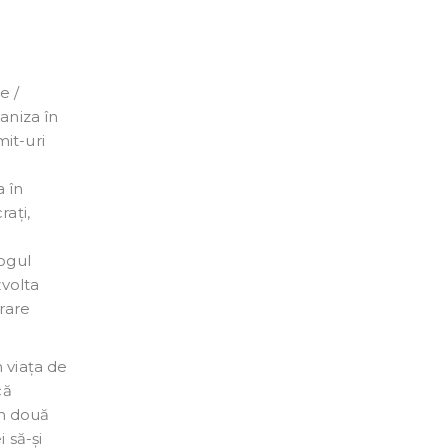
e /
ganiza în
mit-uri
a în
ați,
logul
zvolta
rare
n viața de
că
in două
 să-și