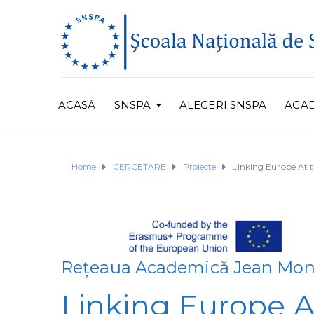
ACASĂ
SNSPA
ALEGERI SNSPA
ACA
Home
CERCETARE
Proiecte
Linking Europe At 
Rețeaua Academică Jean Mo
Linking Europe A