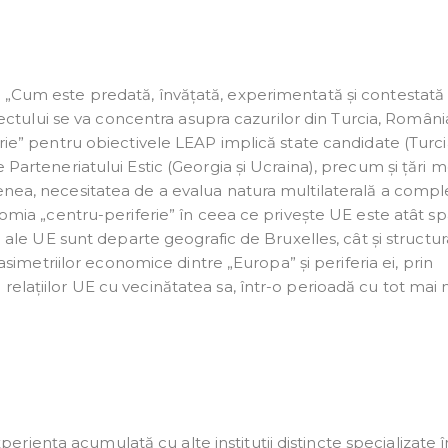
 „Cum este predată, învățată, experimentată și contestată
oiectului se va concentra asupra cazurilor din Turcia, Români
rie” pentru obiectivele LEAP implică state candidate (Turci
 Parteneriatului Estic (Georgia și Ucraina), precum și țări
nea, necesitatea de a evalua natura multilaterală a comple
omia „centru-periferie” în ceea ce privește UE este atât spa
e ale UE sunt departe geografic de Bruxelles, cât și structur
asimetriilor economice dintre „Europa” și periferia ei, prin
elațiilor UE cu vecinătatea sa, într-o perioadă cu tot mai
riența acumulată cu alte instituții distincte specializate în