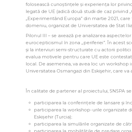
folosească cunoștințele și experiența lor priv
legată de UE (adică două studii de caz privind „Cr
„Experimentând Europa” din martie 2021, care va r
domeniu, organizat de Universitatea de Stat Ilia (
Pilonul III – se axează pe analizarea aspectelo
eurocepticismul în zona „periferiei”. În acest s
și la interviuri semi-structurate cu actorii poli
evalua motivele pentru care UE este contestată în 
local. De asemenea, va avea loc un workshop in
Universitatea Osmangazi din Eskişehir, care va
În calitate de partener al proiectului, SNSPA se 
participarea la conferințele de lansare și în
participarea la workshop-urile organizate de u
Eskișehir (Turcia);
participarea la simulările organizate de către
participarea la mobilitățile de predare orga