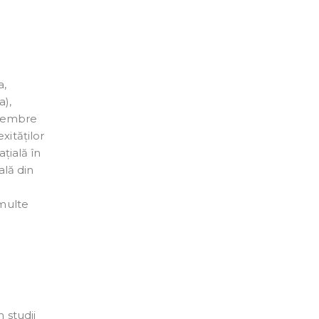
a,
a),
 membre
xităților
țială în
ală din
 multe
 studii