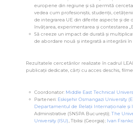
europene din regiune și să permită cercetare
vedea cum profesioniștii, studenții, cetățenii t
de integrarea UE din diferite aspecte și de 
învățarea, experimentarea și contestarea „
Să creeze un impact de durată și multiplica
de abordare nouă și integrată a integrării în
Rezultatele cercetărilor realizate în cadrul LEAP
publicații dedicate, cărți cu acces deschis, film
Coordonator:
Middle East Technical Univer
Parteneri:
Eskişehir Osmangazi University (
Departamentul de Relații Internaționale și
Administrative (SNSPA București);
The Unive
University (ISU)
, Tbilisi (Georgia);
Ivan Franko