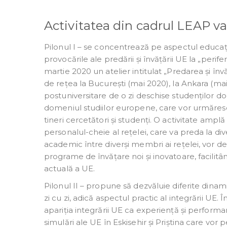
Activitatea din cadrul LEAP va f
Pilonul I – se concentrează pe aspectul educațio
provocările ale predării și învățării UE la „perif
martie 2020 un atelier intitulat „Predarea și înv
de rețea la București (mai 2020), la Ankara (mai 
postuniversitare de o zi deschise studenților doct
domeniul studiilor europene, care vor urmăresc
tineri cercetători și studenți. O activitate amp
personalul-cheie al rețelei, care va preda la dive
academic între diverși membri ai rețelei, vor 
programe de învățare noi și inovatoare, facili
actuală a UE.
Pilonul II – propune să dezvăluie diferite dinamic
zi cu zi, adică aspectul practic al integrării UE. 
apariția integrării UE ca experiență și performanță
simulări ale UE în Eskisehir și Priștina care vor p