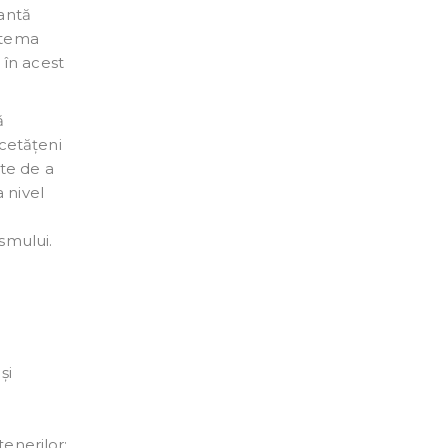
santă
e tema
 în acest
ă
 cetățeni
ste de a
a nivel
smului.
și
tenerilor;