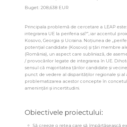
Buget: 208,638 EUR
Principala problemă de cercetare a LEAP este:
integrarea UE la periferia sa?”, iar accentul pr
Kosovo, Georgia și Ucraina. Noțiunea de „perife
potențial candidate (Kosovo) și țări membre ale
(România), un aspect care subliniază, de aseme
/ provocărilor legate de integrarea în UE. Dihot
sensul că majoritatea țărilor candidate și vecin
punct de vedere al disparităților regionale și al 
problematizarea acestor concepte în concetul r
amenințări și incertitudini.
Obiectivele proiectului:
Să creeze o rețea care să împărtășească expe