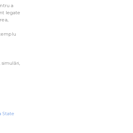
entru a
unt legate
rea,
exemplu
 simulări,
ia State