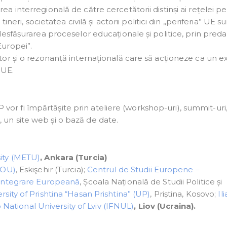
a interregională de către cercetătorii distinși ai rețelei p
ineri, societatea civilă și actorii politici din „periferia” UE s
desfășurarea proceselor educaționale și politice, prin preda
Europei”.
tor și o rezonanță internațională care să acționeze ca un 
 UE.
 vor fi împărtășite prin ateliere (workshop-uri), summit-uri,
e, un site web și o bază de date.
sity (METU)
, Ankara (Turcia)
EOU)
, Eskişehir (Turcia);
Centrul de Studii Europene –
 Integrare Europeană
, Școala Națională de Studii Politice și
rsity of Prishtina “Hasan Prishtina” (UP)
, Priștina, Kosovo;
Il
 National University of Lviv (IFNUL)
, Liov (Ucraina).