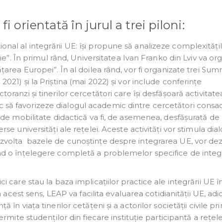
i orientată în jurul a trei piloni:
nal al integrării UE: își propune să analizeze complexitățil
erie”. În primul rând, Universitatea Ivan Franko din Lviv va or
ățarea Europei”. În al doilea rând, vor fi organizate trei Sum
2021) și la Priștina (mai 2022) și vor include conferințe
oranzi și tinerilor cercetători care își desfășoară activitate
 să favorizeze dialogul academic dintre cercetători consacr
lă de mobilitate didactică va fi, de asemenea, desfășurată de
rse universități ale rețelei. Aceste activități vor stimula dia
dezvolta bazele de cunoștințe despre integrarea UE, vor de
tând o înțelegere completă a problemelor specifice de integ
i care stau la baza implicațiilor practice ale integrării UE î
În acest sens, LEAP va facilita evaluarea cotidianității UE, adi
 în viața tinerilor cetățeni și a actorilor societății civile pr
ermite studenților din fiecare instituție participantă a rețelei