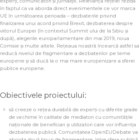
experți, comunicatori și jurnaliști. Relevanța rețelei rezidă
în faptul ca va aborda direct evenimentele ce vor marca
UE în următoarea perioada – dezbaterile privind
finalizarea unui acord privind Brexit, dezbaterea despre
viitorul Europei (în contextul Summit ului de la Sibiu și
după), alegerile europarlamentare din mai 2019, noua
Comisie și multe altele. Rețeaua noastră încearcă astfel sa
reducă nivelul de fragmentare a dezbaterilor pe teme
europene și să ducă la o mai mare europenizare a sferei
publice europene.
Obiectivele proiectului:
să creeze o rețea durabilă de experți cu diferite grade
de vechime în calitate de mediatori cu comunitățile
naționale de beneficiari și utilizatori care vor influența
dezbaterea publică. Comunitatea OpenEUDebate va
aborda două tipuri de fragmentare: între sfera publică