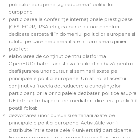
politicilor europene și „traducerea” politicilor
europene;
participarea la conferințe internaționale prestigioase
(CES, ECPR, IPSA etc), ca parte a unor paneluri
dedicate cercetării în domeniul politicilor europene și
rolului pe care medierea îl are în formarea opiniei
publice;
elaborarea de conținut pentru platforma
OpenEUDebate – acesta va fi utilizat ca bază pentru
desfășurarea unor cursuri și seminarii axate pe
principalele politici europene. Un alt rol al acestui
conținut va fi acela detraducere a cunoștințelor
participanților la principalele dezbateri politice asupra
UE într-un limbaj pe care mediatorii din sfera publică îl
poată folosi;
dezvoltarea unor cursuri și seminarii axate pe
principalele politici europene. Activitățile vor fi
distribuite între toate cele 4 universități participante,
fie prin intermediul platformei, fie prin flux live și vor