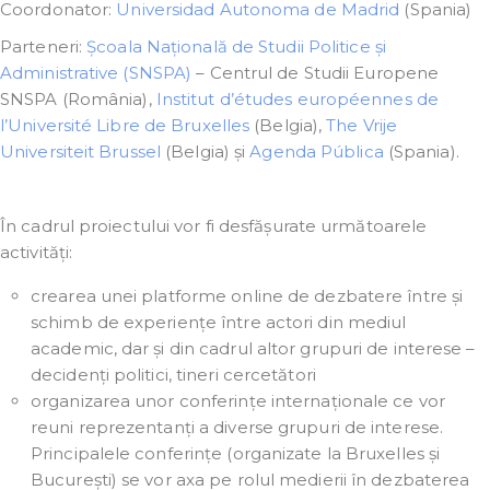
Coordonator:
Universidad Autonoma de Madrid
(Spania)
Parteneri:
Școala Națională de Studii Politice și
Administrative (SNSPA)
– Centrul de Studii Europene
SNSPA (România),
Institut d’études européennes de
l’Université Libre de Bruxelles
(Belgia),
The Vrije
Universiteit Brussel
(Belgia) și
Agenda Pública
(Spania).
În cadrul proiectului vor fi desfășurate următoarele
activități:
crearea unei platforme online de dezbatere între și
schimb de experiențe între actori din mediul
academic, dar și din cadrul altor grupuri de interese –
decidenți politici, tineri cercetători
organizarea unor conferințe internaționale ce vor
reuni reprezentanți a diverse grupuri de interese.
Principalele conferințe (organizate la Bruxelles și
București) se vor axa pe rolul medierii în dezbaterea