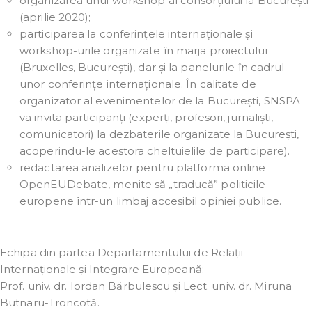
organizarea unui workshop al consorțiului la București
(aprilie 2020);
participarea la conferințele internaționale și
workshop-urile organizate în marja proiectului
(Bruxelles, București), dar și la panelurile în cadrul
unor conferințe internaționale. În calitate de
organizator al evenimentelor de la București, SNSPA
va invita participanți (experți, profesori, jurnaliști,
comunicatori) la dezbaterile organizate la București,
acoperindu-le acestora cheltuielile de participare).
redactarea analizelor pentru platforma online
OpenEUDebate, menite să „traducă” politicile
europene într-un limbaj accesibil opiniei publice.
Echipa din partea Departamentului de Relații
Internaționale și Integrare Europeană:
Prof. univ. dr. Iordan Bărbulescu și Lect. univ. dr. Miruna
Butnaru-Troncotă.