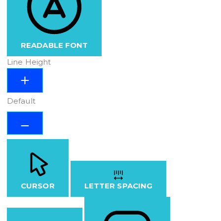
READABLE FONT
Line Height
Default
CURSOR
LETTER SPACING