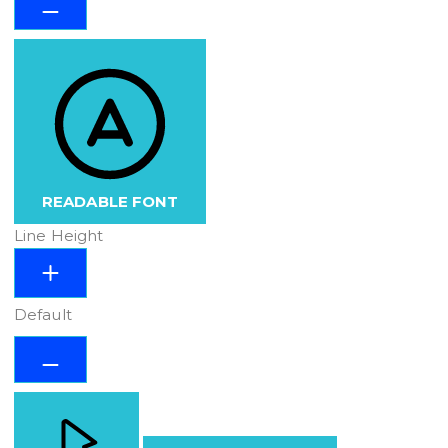
READABLE FONT
Line Height
Default