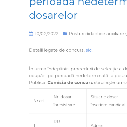
perioadă nedetermi
dosarelor
10/02/2022
Posturi didactice auxiliare 
Detalii legate de concurs,
aici
.
În urma îndeplinirii procedurii de selecție a d
ocupării pe perioadă nedeterminată a postului
Publică,
Comisia de concurs
stabilește urmă
Nr. dosar
Situație dosar
Nr.crt
înresistrare
înscriere candidat
RU
1
Admis