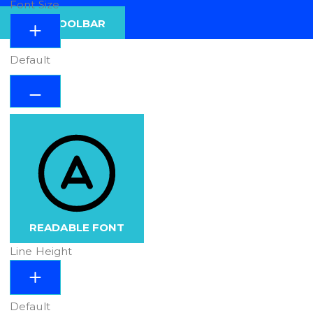
Font Size
HIDE TOOLBAR
Default
READABLE FONT
Line Height
Default