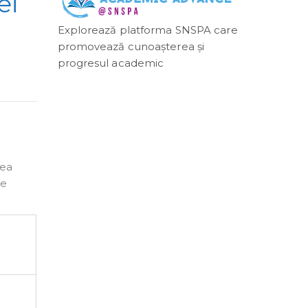
ei
Explorează platforma SNSPA care
promovează cunoașterea și
progresul academic
rea
ie