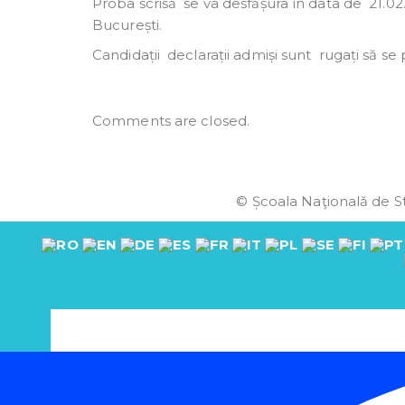
Proba scrisă se va desfășura în data de 21.02.20
București.
Candidații declarații admiși sunt rugați să se 
Comments are closed.
© Școala Naţională de St