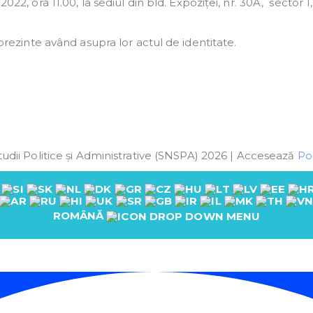
22, ora 11.00, la sediul din bld. Expoziței, nr. 30A, sector 1,
prezinte având asupra lor actul de identitate.
udii Politice și Administrative (SNSPA) 2026 | Accesează
Pol
ROMÂNĂ