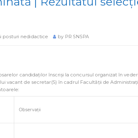
nată | Rezultatul selecți
şi posturi nedidactice
by
PR SNSPA
osarelor candidaților înscriși la concursul organizat în vede
 vacant de secretar(S) în cadrul Facultății de Administraț
toarele:
Observații