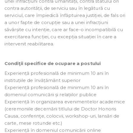
unei infracțiuni contra umanității, contra statului ori
contra autorității, de serviciu sau în legătură cu
serviciul, care împiedică înfăptuirea justiției, de fals ori
a unor fapte de corupție sau a unei infracțiuni
săvârșite cu intenție, care ar face-o incompatibilă cu
exercitarea funcției, cu excepția situației în care a
intervenit reabilitarea.
Condiţii specifice de ocupare a postului
Experiență profesională de minimum 10 ani în
instituțiile de învățământ superior
Experiență profesională de minimum 10 ani în
domeniul comunicării și relațiilor publice
Experiență în organizarea evenimentelor academice
(ceremoniile decernării titlului de Doctor Honoris
Causa, conferinţe, colocvii, workshop-uri, lansări de
carte, mese rotunde etc.)
Experiență în domeniul comunicării online