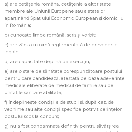
a) are cetățenia română, cetățenie a altor state
membre ale Uniunii Europene sau a statelor
aparținând Spațiului Economic European și domiciliul
în România;
b) cunoaște limba română, scris și vorbit;
c) are vârsta minimă reglementată de prevederile
legale;
d) are capacitate deplină de exercițiu;
e) are o stare de sănătate corespunzătoare postului
pentru care candidează, atestată pe baza adeverinței
medicale eliberate de medicul de familie sau de
unitățile sanitare abilitate;
f) îndeplinește condițiile de studii și, după caz, de
vechime sau alte condiții specifice potrivit cerințelor
postului scos la concurs;
g) nu a fost condamnată definitiv pentru săvârșirea