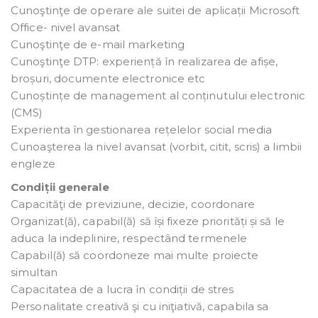
Cunoştinţe de operare ale suitei de aplicații Microsoft
Office- nivel avansat
Cunoştinţe de e-mail marketing
Cunoştinţe DTP: experiență în realizarea de afișe,
broșuri, documente electronice etc
Cunoștințe de management al conținutului electronic
(CMS)
Experienta în gestionarea rețelelor social media
Cunoaşterea la nivel avansat (vorbit, citit, scris) a limbii
engleze
Condiții generale
Capacităţi de previziune, decizie, coordonare
Organizat(ă), capabil(ă) să își fixeze priorități și să le
aduca la indeplinire, respectând termenele
Capabil(ă) să coordoneze mai multe proiecte
simultan
Capacitatea de a lucra în condiții de stres
Personalitate creativă şi cu iniţiativă, capabila sa