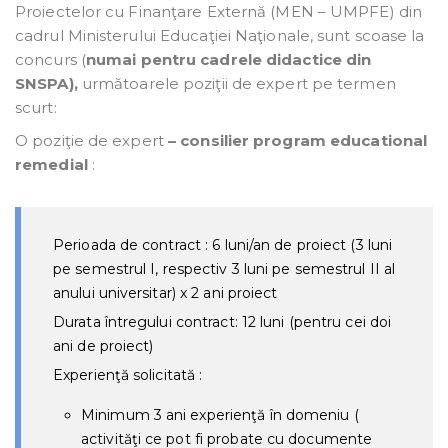
Proiectelor cu Finanţare Externă (MEN – UMPFE) din
cadrul Ministerului Educaţiei Naţionale, sunt scoase la
concurs (
numai pentru cadrele didactice din
SNSPA),
următoarele poziţii de expert pe termen
scurt:
O poziţie de expert
– consilier program educational
remedial
:
Perioada de contract : 6 luni/an de proiect (3 luni
pe semestrul I, respectiv 3 luni pe semestrul II al
anului universitar) x 2 ani proiect
Durata întregului contract: 12 luni (pentru cei doi
ani de proiect)
Experienţă solicitată
:
Minimum 3 ani experienţă în domeniu (
activităţi ce pot fi probate cu documente