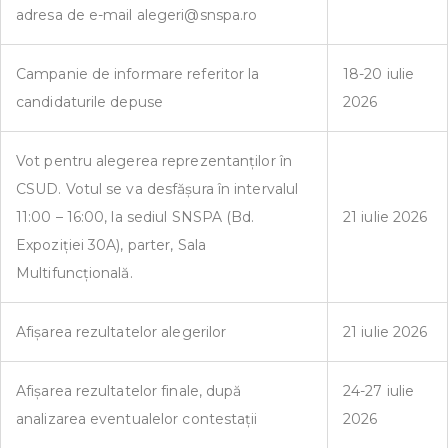
adresa de e-mail alegeri@snspa.ro
Campanie de informare referitor la
18-20 iulie
candidaturile depuse
2026
Vot pentru alegerea reprezentanților în
CSUD. Votul se va desfășura în intervalul
11:00 – 16:00, la sediul SNSPA (Bd.
21 iulie 2026
Expoziției 30A), parter, Sala
Multifuncțională.
Afișarea rezultatelor alegerilor
21 iulie 2026
Afișarea rezultatelor finale, după
24-27 iulie
analizarea eventualelor contestații
2026