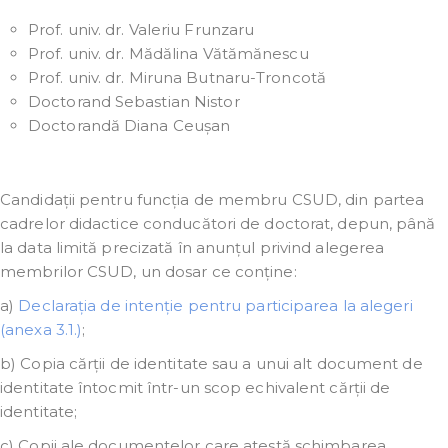
Prof. univ. dr. Valeriu Frunzaru
Prof. univ. dr. Mădălina Vătămănescu
Prof. univ. dr. Miruna Butnaru-Troncotă
Doctorand Sebastian Nistor
Doctorandă Diana Ceușan
Candidații pentru funcția de membru CSUD, din partea
cadrelor didactice conducători de doctorat, depun, până
la data limită precizată în anunțul privind alegerea
membrilor CSUD, un dosar ce conține:
a)
Declarația de intenție pentru participarea la alegeri
(anexa 3.1.)
;
b) Copia cărții de identitate sau a unui alt document de
identitate întocmit într-un scop echivalent cărții de
identitate;
c) Copii ale documentelor care atestă schimbarea