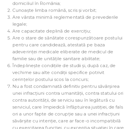
domiciliul în România;
Cunoaște limba română, scris și vorbit;
Are vârsta minimă reglementată de prevederile
legale;
Are capacitate deplină de exercițiu;
Are o stare de sănătate corespunzătoare postului
pentru care candidează, atestată pe baza
adeverinței medicale eliberate de medicul de
familie sau de unitățile sanitare abilitate;
Îndeplinește condițiile de studii și, după caz, de
vechime sau alte condiții specifice potrivit
cerințelor postului scos la concurs;
Nu a fost condamnată definitiv pentru săvârșirea
unei infracțiuni contra umanității, contra statului ori
contra autorității, de serviciu sau în legătură cu
serviciul, care împiedică înfăptuirea justiției, de fals
ori a unor fapte de corupție sau a unei infracțiuni
săvârșite cu intenție, care ar face-o incompatibilă
cu exercitarea funcției, cu excepția situației în care