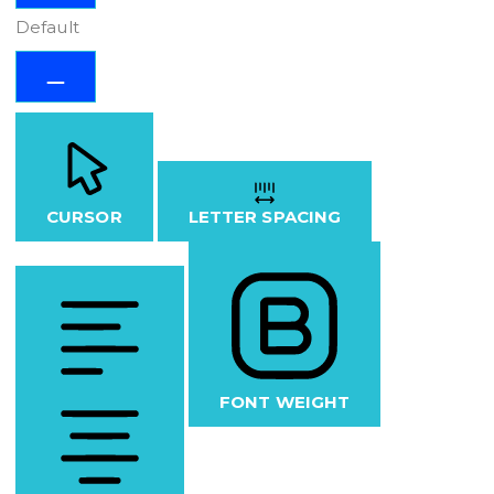
Default
CURSOR
LETTER SPACING
FONT WEIGHT