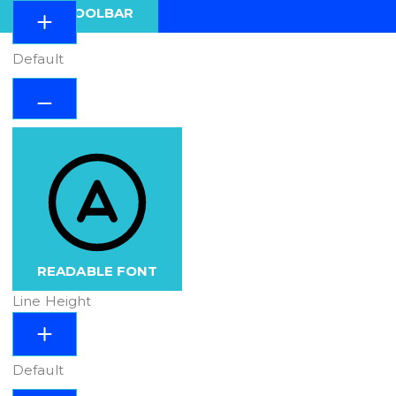
HIDE TOOLBAR
Default
READABLE FONT
Line Height
Default