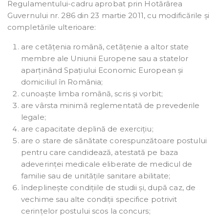
Regulamentului-cadru aprobat prin Hotărârea
Guvernului nr. 286 din 23 martie 2011, cu modificările și
completările ulterioare:
are cetățenia română, cetățenie a altor state
membre ale Uniunii Europene sau a statelor
aparținând Spațiului Economic European și
domiciliul în România;
cunoaște limba română, scris și vorbit;
are vârsta minimă reglementată de prevederile
legale;
are capacitate deplină de exercițiu;
are o stare de sănătate corespunzătoare postului
pentru care candidează, atestată pe baza
adeverinței medicale eliberate de medicul de
familie sau de unitățile sanitare abilitate;
îndeplinește condițiile de studii și, după caz, de
vechime sau alte condiții specifice potrivit
cerințelor postului scos la concurs;