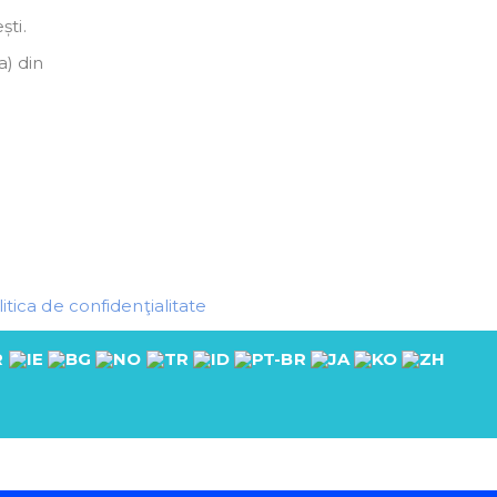
ști.
a) din
itica de confidenţialitate