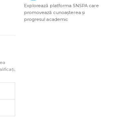
Explorează platforma SNSPA care
promovează cunoașterea și
progresul academic
rea
ficați,