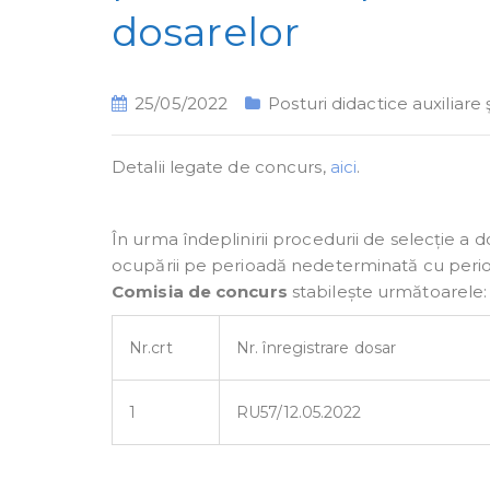
dosarelor
25/05/2022
Posturi didactice auxiliare 
Detalii legate de concurs,
aici
.
În urma îndeplinirii procedurii de selecție a d
ocupării pe perioadă nedeterminată cu perioa
Comisia de concurs
stabilește următoarele:
Nr.crt
Nr. înregistrare dosar
1
RU57/12.05.2022