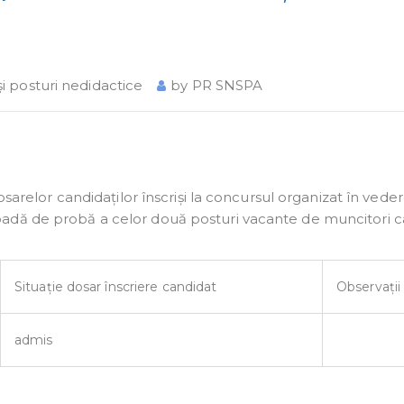
şi posturi nedidactice
by
PR SNSPA
osarelor candidaților înscriși la concursul organizat în vede
dă de probă a celor două posturi vacante de muncitori cali
Situație dosar înscriere candidat
Observații
admis