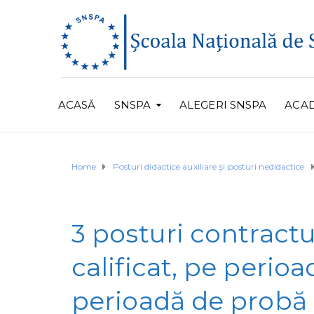
ACASĂ
SNSPA
ALEGERI SNSPA
ACA
Home
Posturi didactice auxiliare şi posturi nedidactice
3 posturi contract
calificat, pe peri
perioadă de probă |