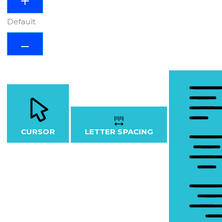
Default
CURSOR
LETTER SPACING