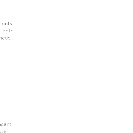
 contra
r fapte
cției,
acant
pte