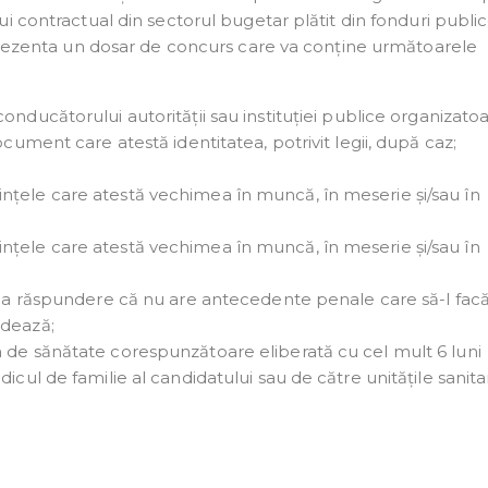
i contractual din sectorul bugetar plătit din fonduri public
 prezenta un dosar de concurs care va conține următoarele
onducătorului autorității sau instituției publice organizatoa
ocument care atestă identitatea, potrivit legii, după caz;
nțele care atestă vechimea în muncă, în meserie și/sau în
nțele care atestă vechimea în muncă, în meserie și/sau în
pria răspundere că nu are antecedente penale care să-l fac
idează;
 de sănătate corespunzătoare eliberată cu cel mult 6 luni
icul de familie al candidatului sau de către unitățile sanita