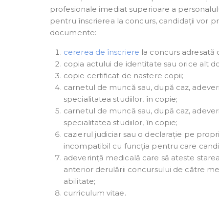
profesionale imediat superioare a personalulu
pentru înscrierea la concurs, candidații vor
documente:
cererea de înscriere
la concurs adresată c
copia actului de identitate sau orice alt d
copie certificat de nastere copii;
carnetul de muncă sau, după caz, adeveri
specialitatea studiilor, în copie;
carnetul de muncă sau, după caz, adeveri
specialitatea studiilor, în copie;
cazierul judiciar sau o declarație pe pro
incompatibil cu funcția pentru care cand
adeverință medicală care să ateste starea
anterior derulării concursului de către med
abilitate;
curriculum vitae.