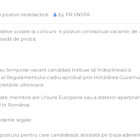
şi posturi nedidactice
by
PR SNSPA
strative scoate la concurs 4 posturi contractual vacante, de
ioadă de probă.
au temporar vacant candidații trebuie să îndeplinească
3 al Regulamentului-cadru aprobat prin Hotărârea Guvernul
letările ulterioare:
state membre ale Uniunii Europene sau a statelor aparținâ
l în România;
erile legale;
postului pentru care candidează, atestată pe baza adeveri