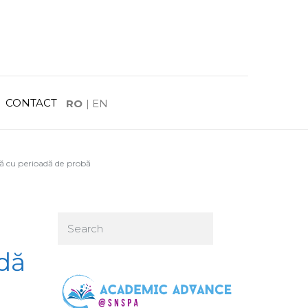
CONTACT
RO
|
EN
tă cu perioadă de probă
dă