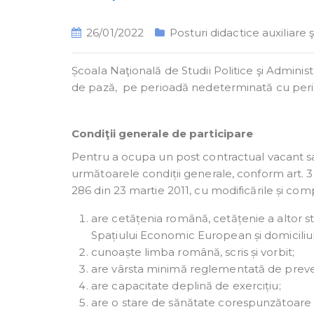
26/01/2022
Posturi didactice auxiliare 
Școala Naţională de Studii Politice şi Admini
de pază, pe perioadă nedeterminată cu per
Condiţii generale de participare
Pentru a ocupa un post contractual vacant s
următoarele condiții generale, conform art. 
286 din 23 martie 2011, cu modificările și comp
are cetățenia română, cetățenie a altor 
Spațiului Economic European și domiciliu
cunoaște limba română, scris și vorbit;
are vârsta minimă reglementată de preved
are capacitate deplină de exercițiu;
are o stare de sănătate corespunzătoare 