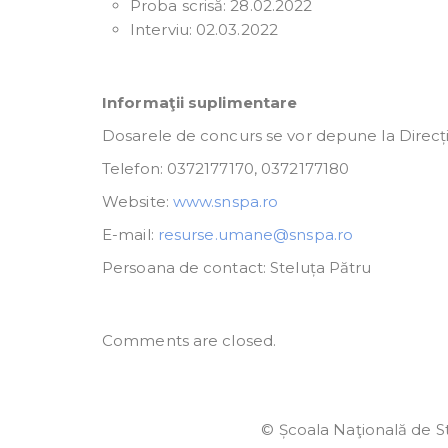
Proba scrisă: 28.02.2022
Interviu: 02.03.2022
Informaţii suplimentare
Dosarele de concurs se vor depune la Direcția 
Telefon: 0372177170, 0372177180
Website:
www.snspa.ro
E-mail:
resurse.umane@snspa.ro
Persoana de contact: Steluța Pătru
Comments are closed.
© Școala Naţională de St