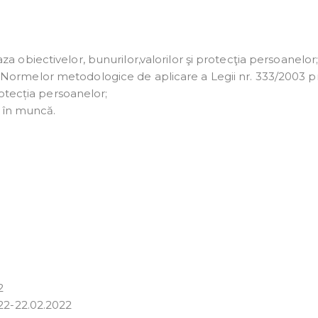
a obiectivelor, bunurilor,valorilor şi protecţia persoanelor
Normelor metodologice de aplicare a Legii nr. 333/2003 pr
rotecția persoanelor;
i în muncă.
2
022-22.02.2022