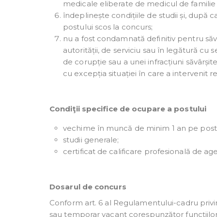
medicale eliberate de medicul de familie s
îndeplinește condițiile de studii și, după c
postului scos la concurs;
nu a fost condamnată definitiv pentru săvâr
autorității, de serviciu sau în legătură cu s
de corupție sau a unei infracțiuni săvârșit
cu excepția situației în care a intervenit re
Condiţii specifice de ocupare a postului
vechime în muncă de minim 1 an pe post
studii generale;
certificat de calificare profesională de ag
Dosarul de concurs
Conform art. 6 al Regulamentului-cadru privin
sau temporar vacant corespunzător funcțiilor 