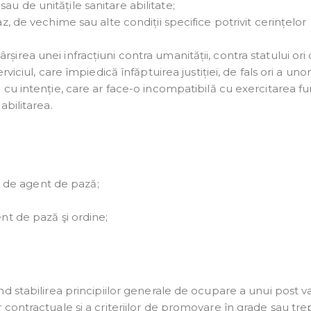
au de unitățile sanitare abilitate;
az, de vechime sau alte condiții specifice potrivit cerințelor
șirea unei infracțiuni contra umanității, contra statului ori
erviciul, care împiedică înfăptuirea justiției, de fals ori a uno
e cu intenție, care ar face-o incompatibilă cu exercitarea fun
abilitarea.
 de agent de pază;
ent de pază şi ordine;
d stabilirea principiilor generale de ocupare a unui post v
contractuale și a criteriilor de promovare în grade sau tre