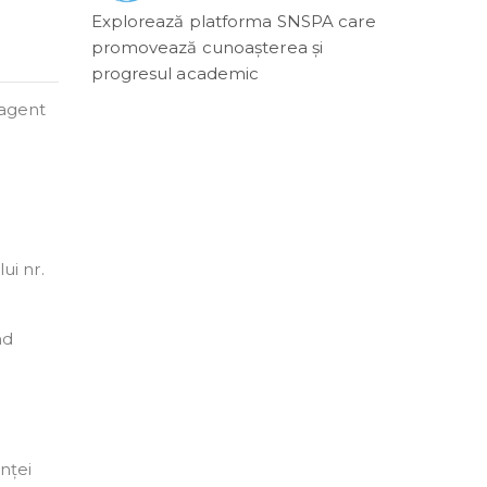
Explorează platforma SNSPA care
promovează cunoașterea și
progresul academic
 agent
ui nr.
nd
nței