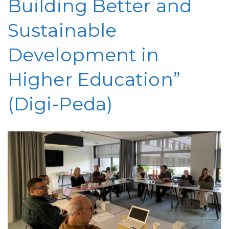
Building Better and
Sustainable
Development in
Higher Education”
(Digi-Peda)