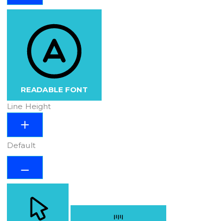
READABLE FONT
Line Height
Default