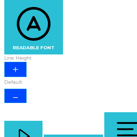
READABLE FONT
Line Height
Default