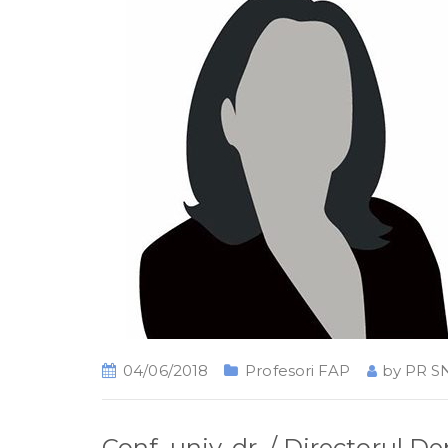
04/06/2018
Profesori FAP
by
PR S
Conf. univ. dr. / Directorul 