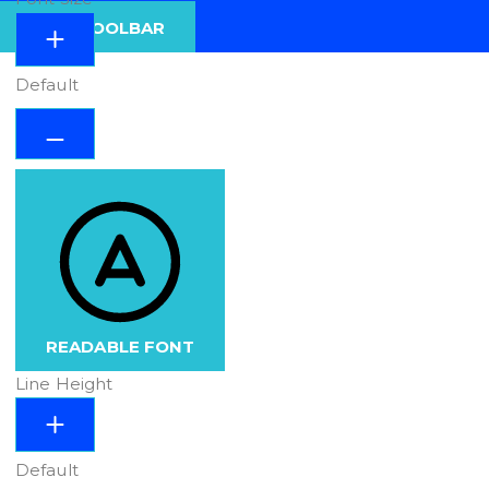
HIDE TOOLBAR
Default
READABLE FONT
Line Height
Default