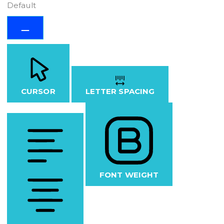
Default
CURSOR
LETTER SPACING
FONT WEIGHT