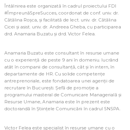
Întâlnirea este organizată în cadrul proiectului FDI
#ÎmpreunăSpreSucces, coordonat de conf. univ. dr.
Cătălina Roșca, și facilitată de lect. univ. dr. Cătălina
Cicei și asist. univ. dr. Andreea Gheba, cu participarea
drd. Anamaria Buzatu și drd. Victor Felea.
Anamaria Buzatu este consultant în resurse umane
cu o experiență de peste 9 ani în domeniu. lucrând
atât în companii de consultanță, cât și în intern, în
departamente de HR. Cu solide competențe
antreprenoriale, este fondatoarea unei agenții de
recrutare în București. Șefă de promoție a
programului masteral de Comunicare Managerială și
Resurse Umane, Anamaria este în prezent este
doctorandă în Științele Comunicării în cadrul SNSPA.
Victor Felea este specialist în resurse umane cu o