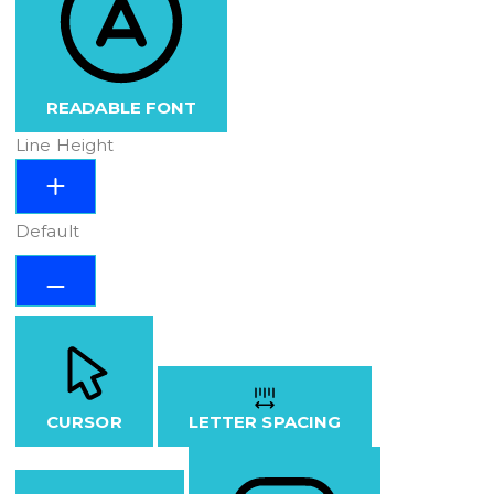
READABLE FONT
Line Height
Default
CURSOR
LETTER SPACING