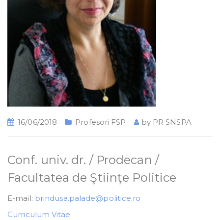
16/06/2018
Profesori FSP
by
PR SNSPA
Conf. univ. dr. / Prodecan /
Facultatea de Ştiinţe Politice
E-mail:
brindusa.palade@politice.ro
Curriculum Vitae