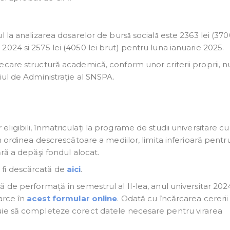
 la analizarea dosarelor de bursă socială este 2363 lei (370
024 si 2575 lei (4050 lei brut) pentru luna ianuarie 2025.
ecare structură academică, conform unor criterii proprii, 
iul de Administraţie al SNSPA.
eligibili, înmatriculați la programe de studii universitare cu
n ordinea descrescătoare a mediilor, limita inferioară pentr
ră a depăşi fondul alocat.
fi descărcată de
aici
.
 de performață în semestrul al II-lea, anul universitar 202
arce în
acest formular online
. Odată cu încărcarea cererii
uie să completeze corect datele necesare pentru virarea