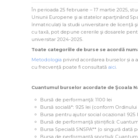
În perioada 25 februarie – 17 martie 2025, st
Uniunii Europene şi ai statelor aparţinând Sp
înmatriculați la studii universitare de licenţă
cu taxă, pot depune cererile şi dosarele pent
universitar 2024-2025.
Toate categoriile de burse se acordă numa
Metodologia
privind acordarea burselor și a a
cu frecvență poate fi consultată
aici
.
Cuantumul burselor acordate de Şcoala Naţi
Bursă de performanţă: 1100 lei
Bursă socială*: 925 lei (conform Ordinulu
Bursa pentru ajutor social ocazional: 925 l
Bursă de performanţă științifică: Cuantu
Bursa Specială SNSPA** (o singură dată 
Bursa de performanță sportivă: Cuantumu