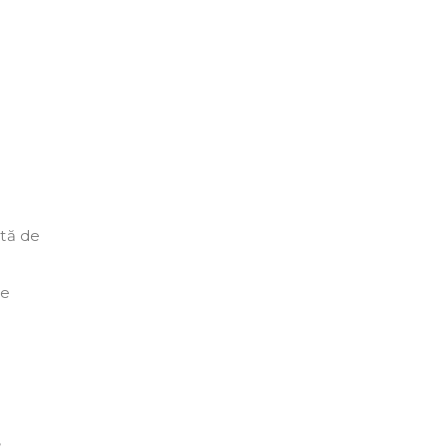
ată de
ze
,