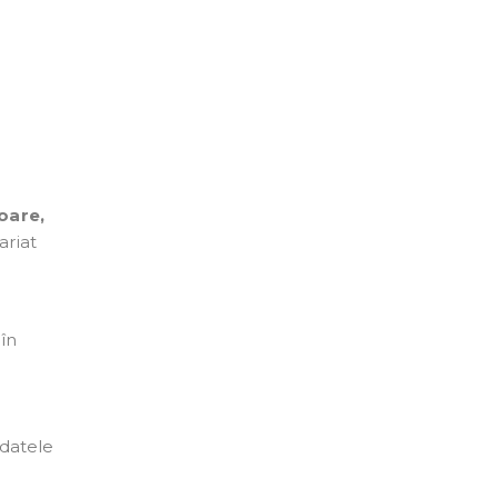
toare,
ariat
 în
 datele