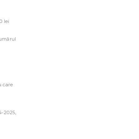
0 lei
numărul
u care
4-2025,