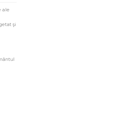
e ale
getat şi
ământul