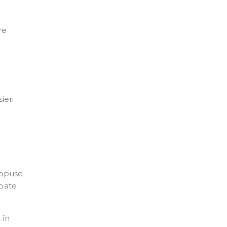
re
ieri
propuse
obate
 în