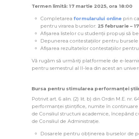
Termen limită: 17 martie 2025, ora 18:00
Completarea
formularului online
prin ca
pentru virarea burselor:
25 februarie – 1
Afișarea listelor cu studenții propuși să
Depunerea contestațiilor pentru bursel
Afișarea rezultatelor contestațiilor pent
Vă rugăm să urmăriţi platformele de e-learning a
pentru semestrul al II-lea din acest an univers
Bursa pentru stimularea performanței știin
Potrivit art. 6 alin. (2) lit. b) din Ordin M.E.
performanței științifice, numite în continuar
de Consiliul structurii academice, începând c
de Consiliul de Administrație.
Dosarele pentru obținerea burselor de perf