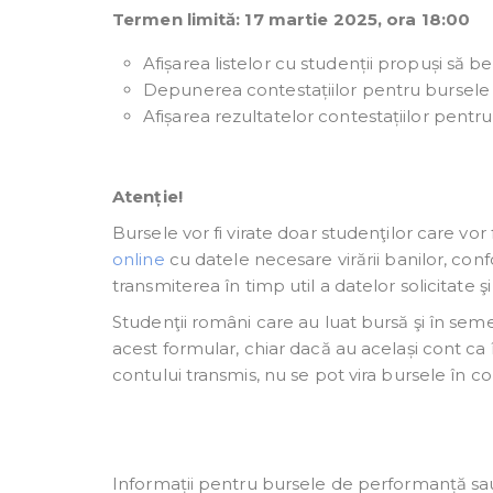
Termen limită: 17 martie 2025, ora 18:00
Afișarea listelor cu studenții propuși să b
Depunerea contestațiilor pentru bursele 
Afișarea rezultatelor contestațiilor pentr
Atenție!
Bursele vor fi virate doar studenţilor care vor
online
cu datele necesare virării banilor, co
transmiterea în timp util a datelor solicitate 
Studenţii români care au luat bursă şi în seme
acest formular, chiar dacă au același cont ca în
contului transmis, nu se pot vira bursele în con
Informații pentru bursele de performanță sa