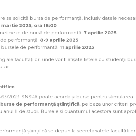
re se solicită bursa de performanță, inclusiv datele necesa
7 martie 2025, ora 18:00
 beneficieze de bursă de performanță:
7 aprilie 2025
e de performanță:
8-9 aprilie 2025
ru bursele de performanță:
11 aprilie 2025
le facultăţilor, unde vor fi afişate listele cu studenţii burs
itar.
țifice
 nr. 6463/2023, SNSPA poate acorda și burse pentru stimularea
e
burse de performanță științifică
, pe baza unor criterii 
u anul II de studii. Bursele și cuantumul acestora sunt apr
ormanță științifică se depun la secretariatele facultătilor,