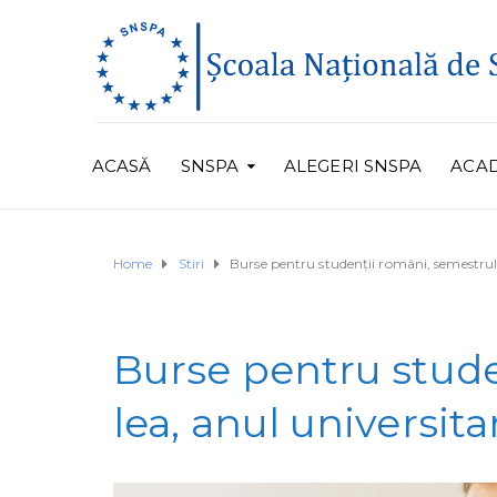
ACASĂ
SNSPA
ALEGERI SNSPA
ACA
Home
Stiri
Burse pentru studenții români, semestrul 
Burse pentru studen
lea, anul universit