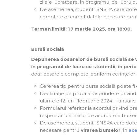
zilele lucrătoare, în programul de lucru c
De asemenea, studenții SNSPA care doresc
completeze corect datele necesare pentru
Termen limită: 17 martie 2025, ora 18:00.
Bursă socială
Depunerea dosarelor de bursă socială se va 
în programul de lucru cu studenții, în peri
doar dosarele complete, conform cerințelor
Cererea tip pentru bursa socială poate f
Declarație pe propria răspundere privind v
ultimele 12 luni (februarie 2024 – ianuari
Formularul referitor la acordul privind pr
respectării criteriilor de acordare a burse
De asemenea, studenții SNSPA care dores
necesare pentru
virarea burselor
, în
ace