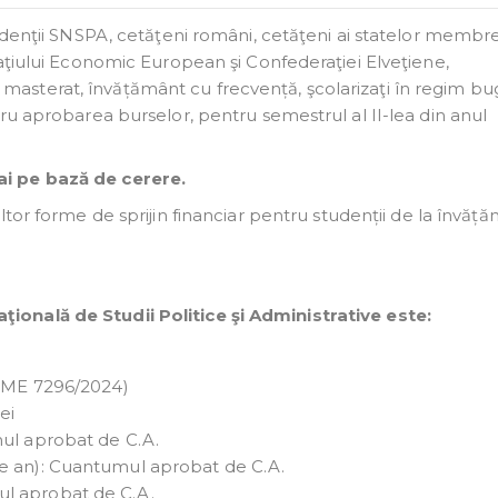
udenţii SNSPA, cetăţeni români, cetăţeni ai statelor membr
aţiului Economic European şi Confederaţiei Elveţiene,
 şi masterat, învățământ cu frecvență, şcolarizaţi în regim bu
ru aprobarea burselor, pentru semestrul al II-lea din anul
i pe bază de cerere.
ltor forme de sprijin financiar pentru studenții de la învăț
onală de Studii Politice şi Administrative este:
i ME 7296/2024)
ei
mul aprobat de C.A.
pe an): Cuantumul aprobat de C.A.
l aprobat de C.A.