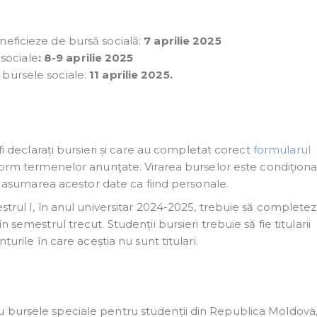
eneficieze de bursă socială:
7 aprilie 2025
sociale
: 8-9 aprilie 2025
u bursele sociale:
11 aprilie 2025.
 fi declarați bursieri și care au completat corect
formularul
nform termenelor anunţate. Virarea burselor este condiţion
şi asumarea acestor date ca fiind personale.
strul I, în anul universitar 2024-2025, trebuie să complete
 semestrul trecut. Studenții bursieri trebuie să fie titularii
turile în care aceștia nu sunt titulari.
u bursele speciale pentru studenții din Republica Moldova