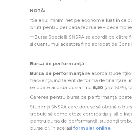
NOTĂ:
*Salariul minim net pe economie luat în calcul
brut) pentru perioada februarie – decembrie 2
**Bursa Specială SNSPA se acordă de către fi
și cuantumul acestora fiind aprobat de Consil
Bursa de performanță
Bursa de performanță
se acordă studenţilor 
frecvență, indiferent de forma de finanțare, î
se poate acorda bursa fiind
8,50
(opt 50%), fă
Cererea pentru bursa de performanță poate 
Studenții SNSPA care doresc să obțină o bursă
trebuie să completeze cererea tip și să o înc
pentru bursa de performanță, studenţii treb
burselor, în același
formular online
.