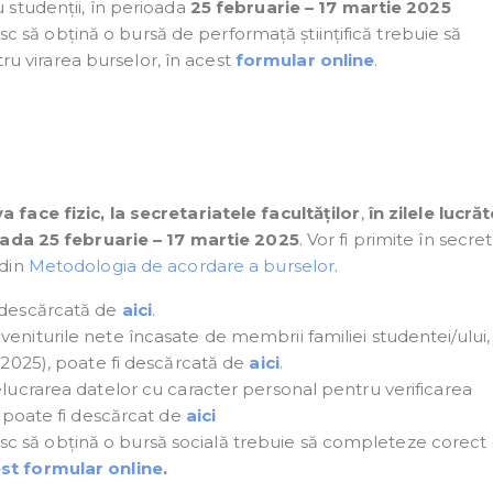
u studenții, în perioada
25 februarie – 17 martie
2025
 să obțină o bursă de performață științifică trebuie să
 virarea burselor, în acest
formular online
.
face fizic, la secretariatele facultăților
,
în zilele lucră
oada
25 februarie – 17 martie 2025
. Vor fi primite în secret
 din
Metodologia de acordare a burselor
.
i descărcată de
aici
.
eniturile nete încasate de membrii familiei studentei/ului,
e 2025), poate fi descărcată de
aici
.
elucrarea datelor cu caracter personal pentru verificarea
i poate fi descărcat de
aici
c să obțină o bursă socială trebuie să completeze corect
st formular online
.