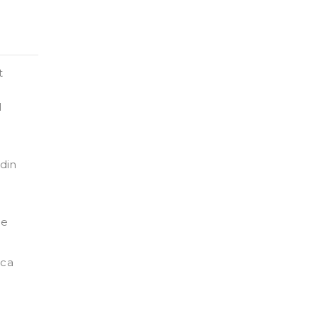
t
:
l
 din
de
ica