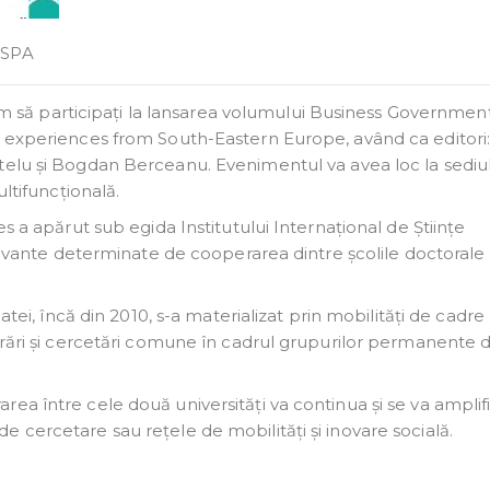
NSPA
ităm să participați la lansarea volumului Business Governmen
d experiences from South-Eastern Europe, având ca editori
itelu și Bogdan Berceanu.
Evenimentul va avea loc la sediu
ultifuncțională.
s a apărut sub egida Institutului Internațional de Științe
elevante determinate de cooperarea dintre școlile doctorale
atei, încă din 2010, s-a materializat prin mobilități de cadre
crări și cercetări comune în cadrul grupurilor permanente 
ea între cele două universități va continua și se va amplif
 cercetare sau rețele de mobilități și inovare socială.