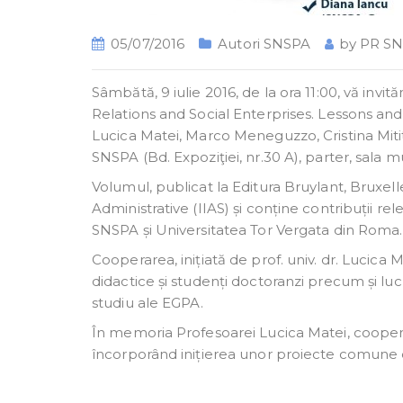
05/07/2016
Autori SNSPA
by
PR S
Sâmbătă, 9 iulie 2016, de la ora 11:00, vă inv
Relations and Social Enterprises. Lessons an
Lucica Matei, Marco Meneguzzo, Cristina Mit
SNSPA (Bd. Expoziţiei, nr.30 A), parter, sala m
Volumul, publicat la Editura Bruylant, Bruxelle
Administrative (IIAS) și conține contribuții r
SNSPA și Universitatea Tor Vergata din Roma.
Cooperarea, inițiată de prof. univ. dr. Lucica M
didactice și studenți doctoranzi precum și lu
studiu ale EGPA.
În memoria Profesoarei Lucica Matei, cooperar
încorporând inițierea unor proiecte comune de