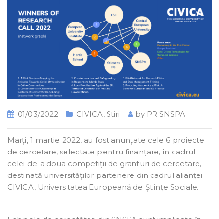
01/03/2022
CIVICA
,
Stiri
by
PR SNSPA
Marți, 1 martie 2022, au fost anunțate cele 6 proiecte
de cercetare, selectate pentru finanțare, în cadrul
celei de-a doua competiții de granturi de cercetare,
destinată universităților partenere din cadrul alianței
CIVICA, Universitatea Europeană de Științe Sociale.