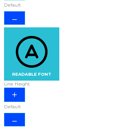
Default
READABLE FONT
Line Height
Default