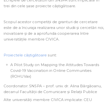
Echipele de cercetători din SNSPA sunt implicate în
trei din cele șase proiecte câștigătoare.
Scopul acestor competiții de granturi de cercetare
este de a încuraja realizarea unor studii și cercetări noi,
inovatoare și de a aprofunda cooperarea între
universitățile membre CIVICA.
Proiectele câștigătoare
sunt:
A Pilot Study on Mapping the Attitudes Towards
Covid-19 Vaccination in Online Communities
(ROHUVax)
Coordonator: SNSPA – prof. univ. dr. Alina Bârgăoanu,
decanul Facultății de Comunicare și Relații Publice
Alte universități membre CIVICA implicate: CEU